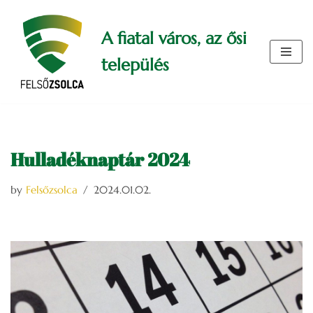
A fiatal város, az ősi
Skip
to
település
content
Hulladéknaptár 2024
by
Felsőzsolca
2024.01.02.