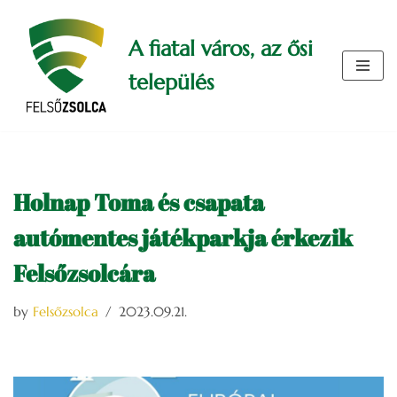
A fiatal város, az ősi
Skip
to
település
content
Holnap Toma és csapata
autómentes játékparkja érkezik
Felsőzsolcára
by
Felsőzsolca
2023.09.21.