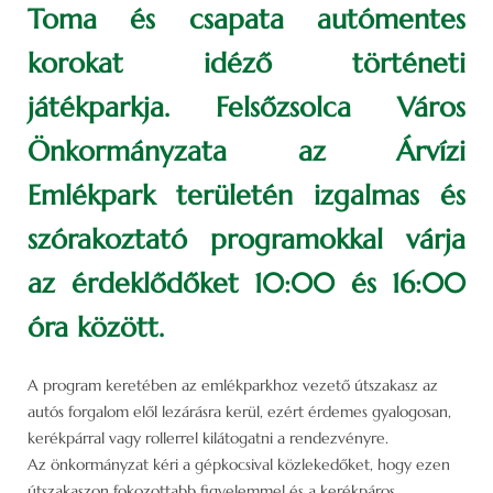
Toma és csapata autómentes
korokat idéző történeti
játékparkja. Felsőzsolca Város
Önkormányzata az Árvízi
Emlékpark területén izgalmas és
szórakoztató programokkal várja
az érdeklődőket 10:00 és 16:00
óra között.
A program keretében az emlékparkhoz vezető útszakasz az
autós forgalom elől lezárásra kerül, ezért érdemes gyalogosan,
kerékpárral vagy rollerrel kilátogatni a rendezvényre.
Az önkormányzat kéri a gépkocsival közlekedőket, hogy ezen
útszakaszon fokozottabb figyelemmel és a kerékpáros