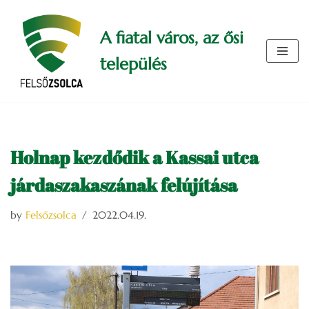
A fiatal város, az ősi
Skip
to
település
content
Holnap kezdődik a Kassai utca
járdaszakaszának felújítása
by
Felsőzsolca
2022.04.19.