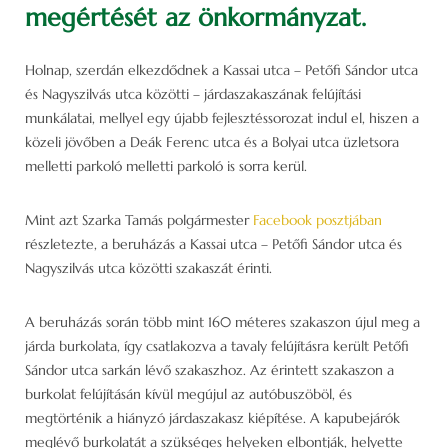
megértését az önkormányzat.
Holnap, szerdán elkezdődnek a Kassai utca – Petőfi Sándor utca
és Nagyszilvás utca közötti – járdaszakaszának felújítási
munkálatai, mellyel egy újabb fejlesztéssorozat indul el, hiszen a
közeli jövőben a Deák Ferenc utca és a Bolyai utca üzletsora
melletti parkoló melletti parkoló is sorra kerül.
Mint azt Szarka Tamás polgármester
Facebook posztjában
részletezte, a beruházás a Kassai utca – Petőfi Sándor utca és
Nagyszilvás utca közötti szakaszát érinti.
A beruházás során több mint 160 méteres szakaszon újul meg a
járda burkolata, így csatlakozva a tavaly felújításra került Petőfi
Sándor utca sarkán lévő szakaszhoz. Az érintett szakaszon a
burkolat felújításán kívül megújul az autóbuszöböl, és
megtörténik a hiányzó járdaszakasz kiépítése. A kapubejárók
meglévő burkolatát a szükséges helyeken elbontják, helyette