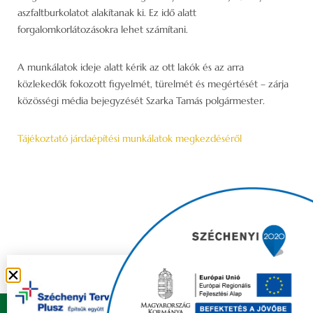
aszfaltburkolatot alakítanak ki. Ez idő alatt
forgalomkorlátozásokra lehet számítani.
A munkálatok ideje alatt kérik az ott lakók és az arra
közlekedők fokozott figyelmét, türelmét és megértését – zárja
közösségi média bejegyzését Szarka Tamás polgármester.
Tájékoztató járdaépítési munkálatok megkezdéséről
Copyright © 2021 FELSŐZSOLCA ÖNKORMÁNYZAT |