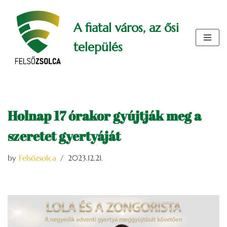
A fiatal város, az ősi
Skip
to
település
content
Holnap 17 órakor gyújtják meg a
szeretet gyertyáját
by
Felsőzsolca
2023.12.21.