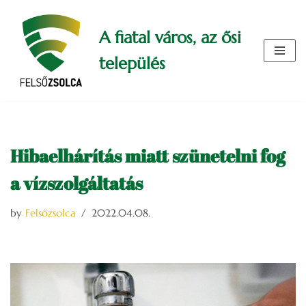
A fiatal város, az ősi
Skip
to
település
content
Hibaelhárítás miatt szünetelni fog
a vízszolgáltatás
by
Felsőzsolca
2022.04.08.