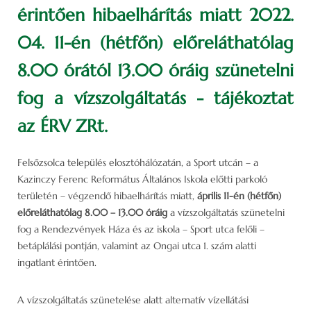
érintően hibaelhárítás miatt 2022.
04. 11-én (hétfőn) előreláthatólag
8.00 órától 13.00 óráig szünetelni
fog a vízszolgáltatás - tájékoztat
az ÉRV ZRt.
Felsőzsolca település elosztóhálózatán, a Sport utcán – a
Kazinczy Ferenc Református Általános Iskola előtti parkoló
területén – végzendő hibaelhárítás miatt,
április 11-én (hétfőn)
előreláthatólag 8.00 – 13.00 óráig
a vízszolgáltatás szünetelni
fog a Rendezvények Háza és az iskola – Sport utca felőli –
betáplálási pontján, valamint az Ongai utca 1. szám alatti
ingatlant érintően.
A vízszolgáltatás szünetelése alatt alternatív vízellátási