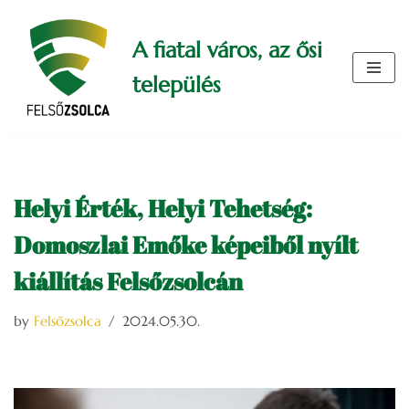
A fiatal város, az ősi
Skip
to
település
content
Helyi Érték, Helyi Tehetség:
Domoszlai Emőke képeiből nyílt
kiállítás Felsőzsolcán
by
Felsőzsolca
2024.05.30.