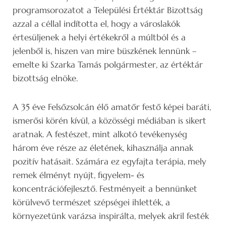
programsorozatot a Települési Értéktár Bizottság
azzal a céllal indította el, hogy a városlakók
értesüljenek a helyi értékekről a múltból és a
jelenből is, hiszen van mire büszkének lennünk –
emelte ki Szarka Tamás polgármester, az értéktár
bizottság elnöke.
A 35 éve Felsőzsolcán élő amatőr festő képei baráti,
ismerősi körén kívül, a közösségi médiában is sikert
aratnak. A festészet, mint alkotó tevékenység
három éve része az életének, kihasználja annak
pozitív hatásait. Számára ez egyfajta terápia, mely
remek élményt nyújt, figyelem- és
koncentrációfejlesztő. Festményeit a bennünket
körülvevő természet szépségei ihlették, a
környezetünk varázsa inspirálta, melyek akril festék