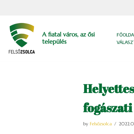
Skip
to
content
A fiatal város, az ősi
FŐOLDA
település
VÁLASZ
Helyettesí
fogászat
by
Felsőzsolca
2022.0