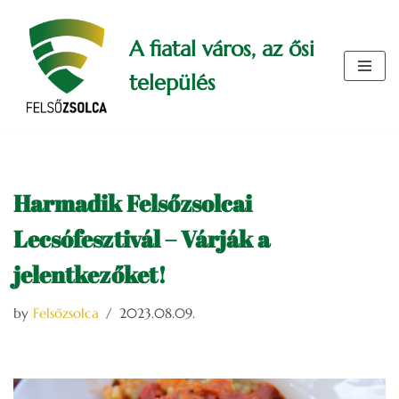
A fiatal város, az ősi
Skip
to
település
content
Harmadik Felsőzsolcai
Lecsófesztivál – Várják a
jelentkezőket!
by
Felsőzsolca
2023.08.09.