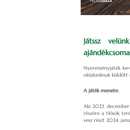
Játssz velün
ajándékcsoma
Nyereményjáték kere
oldalunknak küldöt
A játék menete:
Aki 2023. december 
részére a Hősök teré
vesz részt 2024. janu