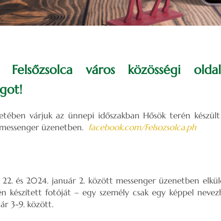
k Felsőzsolca város közösségi old
got!
tében várjuk az ünnepi időszakban Hősök terén készült
t messenger üzenetben.
facebook.com/Felsozsolca.ph
22. és 2024. január 2. között messenger üzenetben elküld
n készített fotóját – egy személy csak egy képpel nevez
ár 3-9. között.