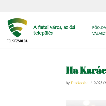
Skip
to
content
A fiatal város, az ősi
FŐOLDA
település
VÁLASZ
Ha Karác
by
Felsőzsolca
2023.12