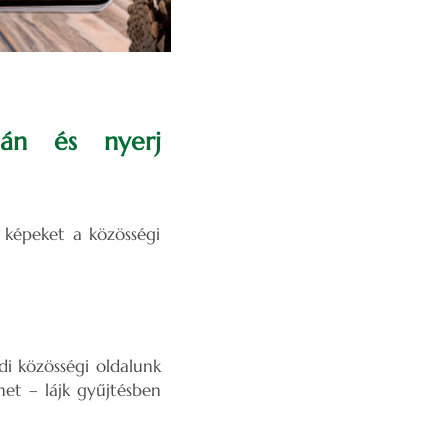
alán és nyerj
 képeket a közösségi
i közösségi oldalunk
het – lájk gyűjtésben