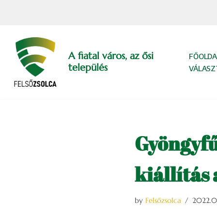
Skip
to
content
A fiatal város, az ősi
FŐOLDA
település
VÁLASZ
Gyöngyfű
kiállítás
by
Felsőzsolca
2022.0