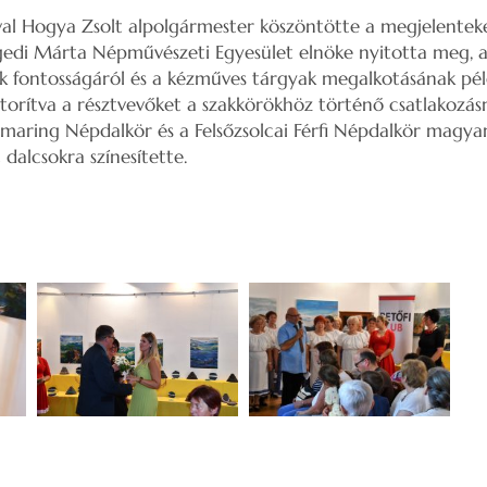
l Hogya Zsolt alpolgármester köszöntötte a megjelenteket,
gedi Márta Népművészeti Egyesület elnöke nyitotta meg, a
nak fontosságáról és a kézműves tárgyak megalkotásának p
átorítva a résztvevőket a szakkörökhöz történő csatlakozásr
aring Népdalkör és a Felsőzsolcai Férfi Népdalkör magyar 
 dalcsokra színesítette.