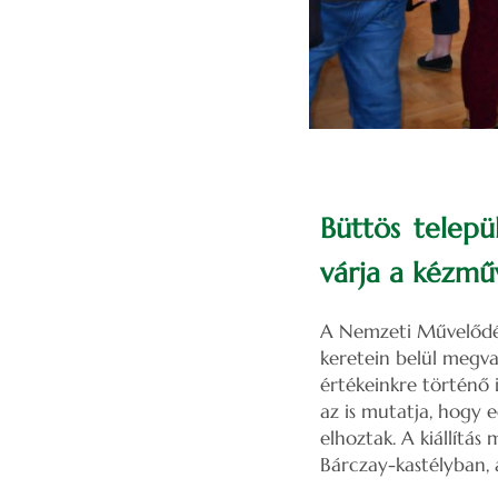
Büttös telepü
várja a kézmű
A Nemzeti Művelődés
keretein belül megva
értékeinkre történő 
az is mutatja, hogy e
elhoztak. A kiállítá
Bárczay-kastélyban, 