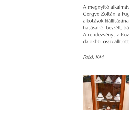
A megnyitó alkalmáva
Gergye Zoltán, a Fü
alkotások kiállításá
hatásairól beszélt, b
A rendezvényt a Rozm
dalokból összeállított
Fotó: KM