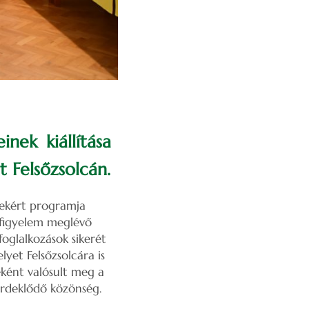
nek kiállítása
 Felsőzsolcán.
gekért programja
a figyelem meglévő
oglalkozások sikerét
lyet Felsőzsolcára is
eként valósult meg a
érdeklődő közönség.