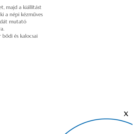
 majd a kiállítást
ki a népi kézműves
éldát mutató
a.
bődi és kalocsai
X