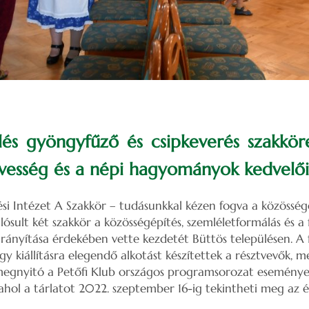
lés gyöngyfűző és csipkeverés szakkörei
vesség és a népi hagyományok kedvelőit
i Intézet A Szakkör – tudásunkkal kézen fogva a közössé
lósult két szakkör a közösségépítés, szemléletformálás és 
irányítása érdekében vette kezdetét Büttös településen. A f
gy kiállításra elegendő alkotást készítettek a résztvevők, me
s megnyitó a Petőfi Klub országos programsorozat esemény
ahol a tárlatot 2022. szeptember 16-ig tekintheti meg az 