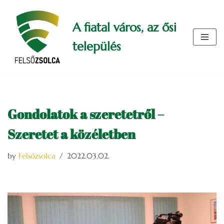
A fiatal város, az ősi
Skip
to
település
content
Gondolatok a szeretetről –
Szeretet a közéletben
by
Felsőzsolca
2022.03.02.