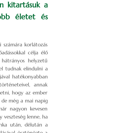
n kitartásuk a
obb életet és
i számára korlátozás
őadássokkal célja élő
ó hátrányos helyzetű
el tudnak elindulni a
ájával hatékonyabban
örténeteivel, annak
ltetni, hogy az ember
, de még a mai napig
 már nagyon kevesen
y veszteség lenne, ha
unka után, délután a
dásával ösztönözte a