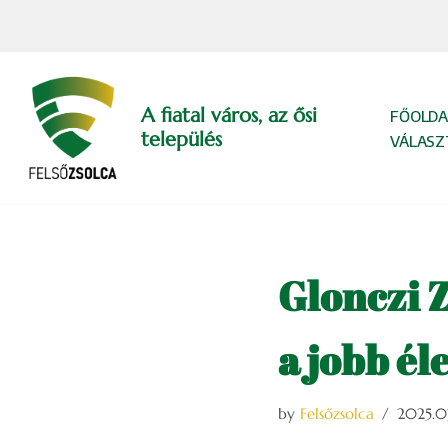
Skip
to
content
A fiatal város, az ősi
FŐOLDA
település
VÁLASZ
Glonczi Z
a jobb él
by
Felsőzsolca
2025.03