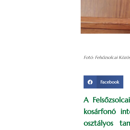
Fotó: Felsőzsolcai Közö
Facebook
A Felsőzsolc
kosárfonó int
osztályos ta