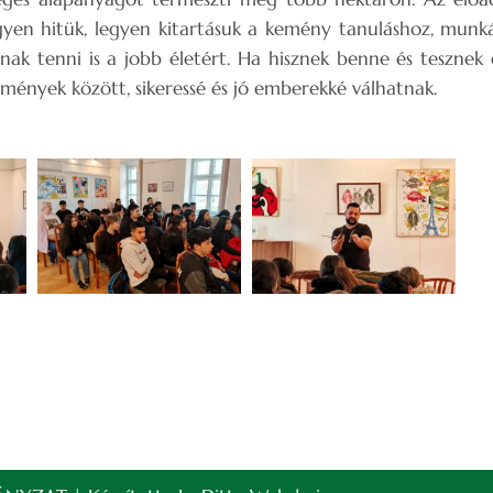
gyen hitük, legyen kitartásuk a kemény tanuláshoz, munk
anak tenni is a jobb életért. Ha hisznek benne és tesznek
lmények között, sikeressé és jó emberekké válhatnak.