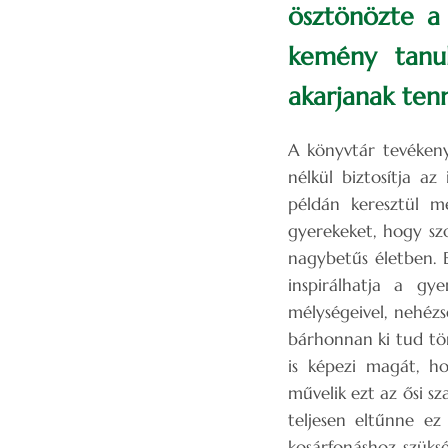
ösztönözte a 
kemény tanul
akarjanak tenn
A könyvtár tevékeny
nélkül biztosítja az
példán keresztül me
gyerekeket, hogy szo
nagybetűs életben. 
inspirálhatja a gy
mélységeivel, nehézs
bárhonnan ki tud tö
is képezi magát, h
művelik ezt az ősi s
teljesen eltűnne ez
kosárfonáshoz szüks