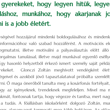
gyerekeket, hogy legyen hitük, legye
áshoz, munkához, hogy akarjanak j
i is a jobb életért.
ségével hozzájárul mindenki boldogulásához és mindenk
 információhoz való szabad hozzáférést. A motivációs el
gmutatni, illetve motiválni a pályaválasztás előtt áll
rgalmas tanulással, illetve majd munkával egyenlő esélly
Egy hasonló helyzetből érkező ismert személy saját péld
erekeket. Glonczi Zoltán meghívott vendégként élett
égeivel és azokból jövő tapasztalataival próbálta szemlé
rni. Ő maga önerőből tanulta meg a kosárfonás fortélyait
ogy az igényeknek, trendeknek megfeleljen. Mivel ma
zakmát, fontosnak tartja, hogy végezze és tanítsa, mert nag
 a tudás. A főállásban iskolaőrként dolgozó Zoltán, m
éges alapanyagot termeszti meg több hektáron. Az előa