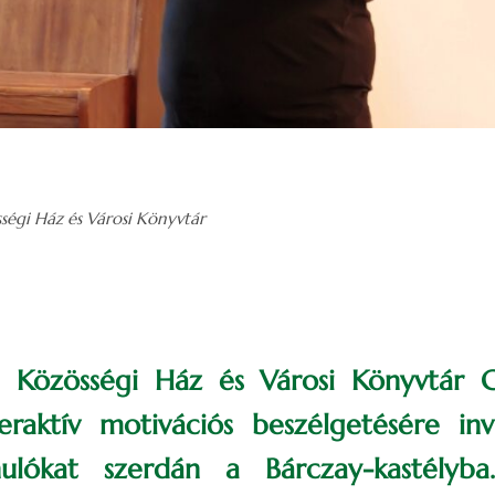
sségi Ház és Városi Könyvtár
ai Közösségi Ház és Városi Könyvtár G
eraktív motivációs beszélgetésére invi
nulókat szerdán a Bárczay-kastélyb