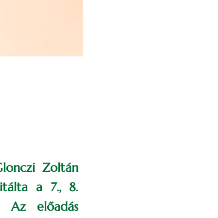
lonczi Zoltán
tálta a 7., 8.
a. Az előadás