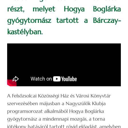
részt, melyet Hogya Boglárka
gyógytornász tartott a Bárczay-
kastélyban.
A Felsőzsolcai Közösségi Ház és Városi Könyvtár
szervezésében májusban a Nagyszülők Klubja
programsorozat alkalmából Hogya Boglárka
gyógytornász a mindennapi mozgás, a torna
jótékony hatásáról tartott rövid előadást, amelyben