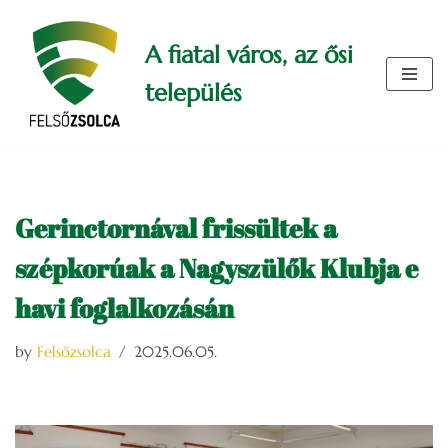
A fiatal város, az ősi
Skip
to
település
content
Gerinctornával frissültek a
szépkorúak a Nagyszülők Klubja e
havi foglalkozásán
by
Felsőzsolca
2025.06.05.