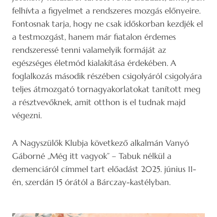
felhívta a figyelmet a rendszeres mozgás előnyeire.
Fontosnak tarja, hogy ne csak időskorban kezdjék el
a testmozgást, hanem már fiatalon érdemes
rendszeressé tenni valamelyik formáját az
egészséges életmód kialakítása érdekében. A
foglalkozás második részében csigolyáról csigolyára
teljes átmozgató tornagyakorlatokat tanított meg
a résztvevőknek, amit otthon is el tudnak majd
végezni.
A Nagyszülők Klubja következő alkalmán Vanyó
Gáborné „Még itt vagyok” – Tabuk nélkül a
demenciáról címmel tart előadást 2025. június 11-
én, szerdán 15 órától a Bárczay-kastélyban.