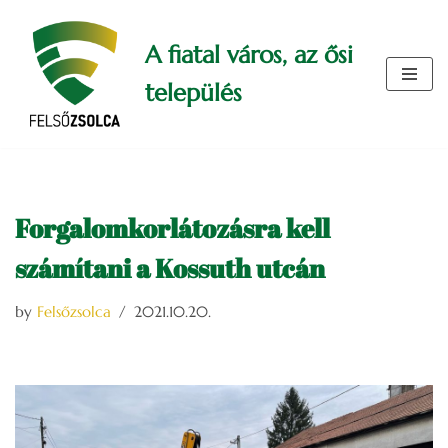
A fiatal város, az ősi
Skip
to
település
content
Forgalomkorlátozásra kell
számítani a Kossuth utcán
by
Felsőzsolca
2021.10.20.