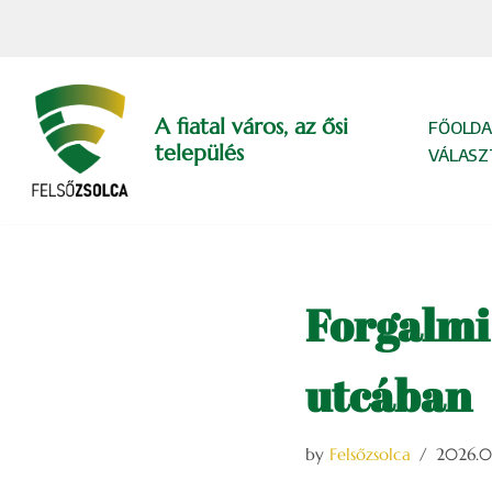
Skip
to
content
A fiatal város, az ősi
FŐOLDA
település
VÁLASZ
Forgalmi
utcában
by
Felsőzsolca
2026.0