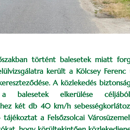
őszakban történt balesetek miatt forg
lülvizsgálatra került a Kölcsey Ferenc
ereszteződése. A közlekedés biztonsá
 a balesetek elkerülése céljá
shez két db 40 km/h sebességkorlátozó
– tájékoztat a Felsőzsolcai Városüzeme
zókat, hogy körültekintően közlekedjene