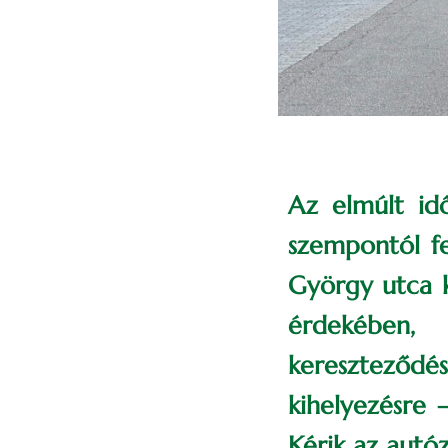
Az elmúlt id
szempontól fe
György utca k
érdekében,
kereszteződé
kihelyezésre 
Kérik az autó