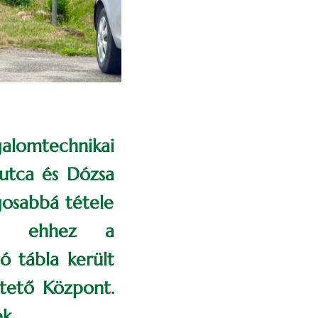
alomtechnikai
 utca és Dózsa
gosabbá tétele
ból ehhez a
 tábla került
ltető Központ.
k.