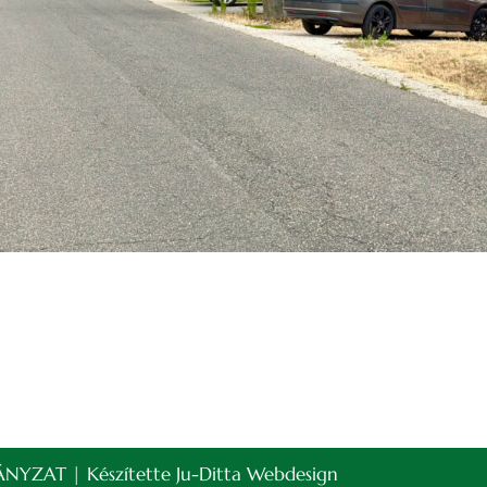
NYZAT | Készítette
Ju-Ditta Webdesign