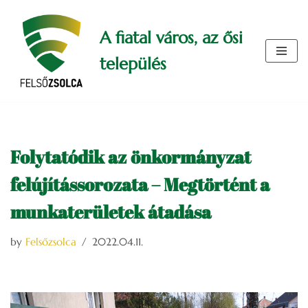
A fiatal város, az ősi
Skip
to
település
content
Folytatódik az önkormányzat
felújítássorozata – Megtörtént a
munkaterületek átadása
by
Felsőzsolca
2022.04.11.