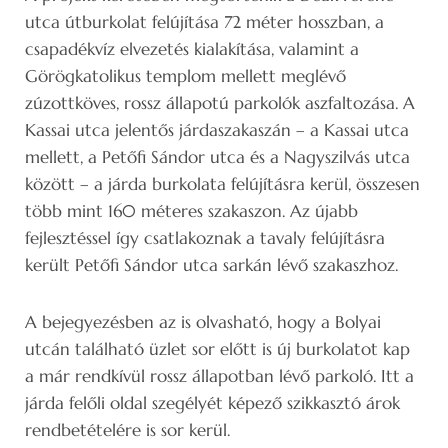
utca útburkolat felújítása 72 méter hosszban, a
csapadékvíz elvezetés kialakítása, valamint a
Görögkatolikus templom mellett meglévő
zúzottköves, rossz állapotú parkolók aszfaltozása. A
Kassai utca jelentős járdaszakaszán – a Kassai utca
mellett, a Petőfi Sándor utca és a Nagyszilvás utca
között – a járda burkolata felújításra kerül, összesen
több mint 160 méteres szakaszon. Az újabb
fejlesztéssel így csatlakoznak a tavaly felújításra
került Petőfi Sándor utca sarkán lévő szakaszhoz.
A bejegyezésben az is olvasható, hogy a Bolyai
utcán található üzlet sor előtt is új burkolatot kap
a már rendkívül rossz állapotban lévő parkoló. Itt a
járda felőli oldal szegélyét képező szikkasztó árok
rendbetételére is sor kerül.