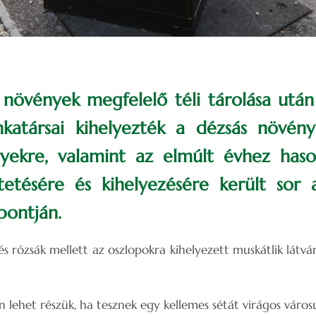
növények megfelelő téli tárolása után 
társai kihelyezték a dézsás növény
elyekre, valamint az elmúlt évhez ha
ltetésére és kihelyezésére került sor
pontján.
s rózsák mellett az oszlopokra kihelyezett muskátlik látvá
lehet részük, ha tesznek egy kellemes sétát virágos váro