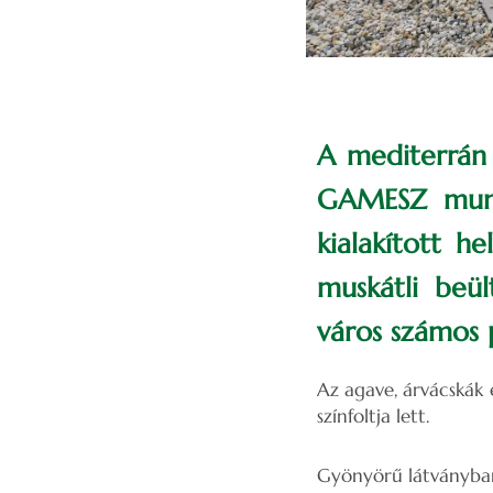
A mediterrán 
GAMESZ munka
kialakított h
muskátli beü
város számos 
Az agave, árvácskák é
színfoltja lett.
Gyönyörű látványban 