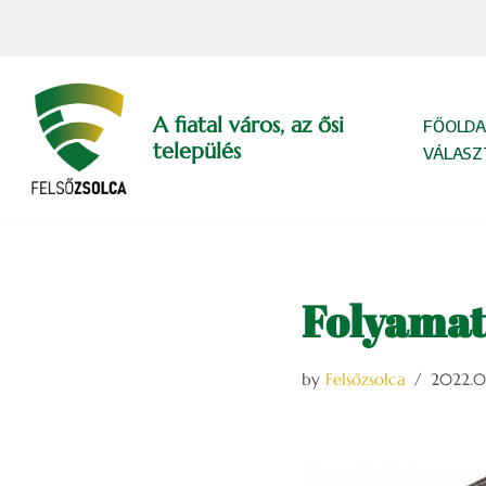
Skip
to
content
A fiatal város, az ősi
FŐOLDA
település
VÁLASZ
Folyamat
by
Felsőzsolca
2022.0