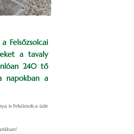
a Felsőzsolcai
eket a tavaly
sonlóan 240 tő
 a napokban a
nya is Felsőzsolca üde
sunkban!