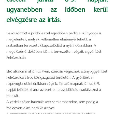
ugyanebben az időben kerül
elvégzésre az irtás.
Beköszöntött a jó idő, ezzel egyidőben pedig a szúnyogok is
megjelentek, melyek kellemetlen élménnyé tehetik a
szabadban tervezett kikapcsolódást a nyári időszakban. A
megelőzés érdekében idén is tervezetten végzik a gyérítést
Felsőzsolcán.
Első alkalommal június 7-én, szerdán végeznek szúnyoggyérítést
Felsőzsolca város közigazgatási területén. A gyérítést a
napnyugta utáni órákban végzik. Tartaléknapnak június 8-9.
napját jelölték ki arra az esetre, ha az időjárás akadályozná a
munkát.
A védekezésre használt szer sem emberekre, sem pedig a
melegvérűekre nem veszélyes.
A szúnyogok kedvelt helyei a vizes edények és hordók a