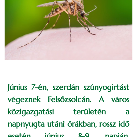
Június 7-én, szerdán szúnyogirtást
végeznek Felsőzsolcán. A város
közigazgatási területén a
napnyugta utáni órákban, rossz idő
esetén június 8-9. napján,