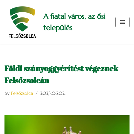
A fiatal város, az ősi
Skip
to
település
content
Földi szúnyoggyérítést végeznek
Felsőzsolcán
by
Felsőzsolca
2023.06.02.