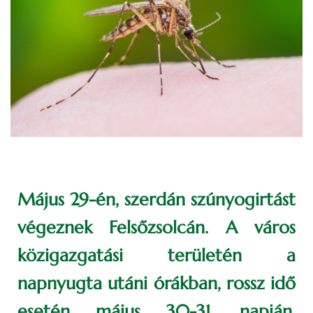
Május 29-én, szerdán szúnyogirtást
végeznek Felsőzsolcán. A város
közigazgatási területén a
napnyugta utáni órákban, rossz idő
esetén május 30-31. napján,