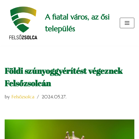
A fiatal város, az ősi
Skip
to
település
content
Földi szúnyoggyérítést végeznek
Felsőzsolcán
by
Felsőzsolca
2024.05.27.