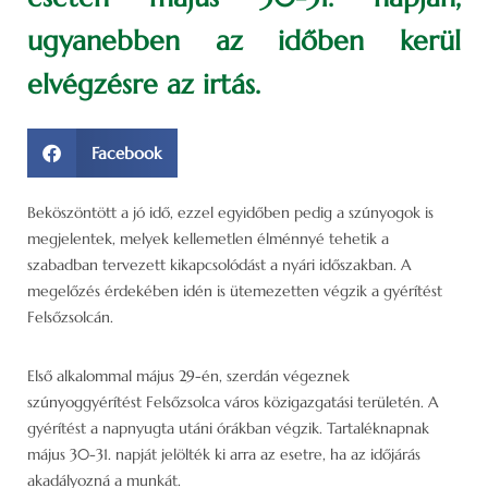
ugyanebben az időben kerül
elvégzésre az irtás.
Facebook
Beköszöntött a jó idő, ezzel egyidőben pedig a szúnyogok is
megjelentek, melyek kellemetlen élménnyé tehetik a
szabadban tervezett kikapcsolódást a nyári időszakban. A
megelőzés érdekében idén is ütemezetten végzik a gyérítést
Felsőzsolcán.
Első alkalommal május 29-én, szerdán végeznek
szúnyoggyérítést Felsőzsolca város közigazgatási területén. A
gyérítést a napnyugta utáni órákban végzik. Tartaléknapnak
május 30-31. napját jelölték ki arra az esetre, ha az időjárás
akadályozná a munkát.