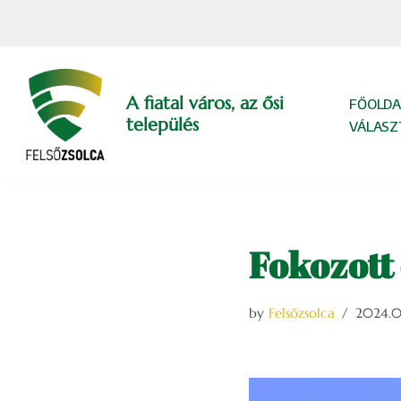
Skip
to
content
A fiatal város, az ősi
FŐOLDA
település
VÁLASZ
Fokozott 
by
Felsőzsolca
2024.0