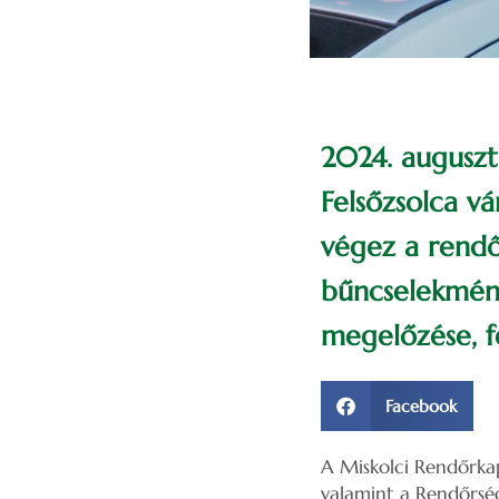
2024. auguszt
Felsőzsolca vá
végez a rendő
bűncselekmény
megelőzése, fe
Facebook
A Miskolci Rendőrkap
valamint a Rendőrség