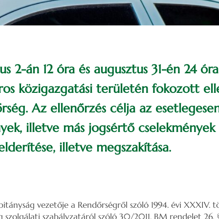
us 2-án 12 óra és augusztus 31-én 24 ór
ros közigazgatási területén fokozott el
rség. Az ellenőrzés célja az esetleges
ek, illetve más jogsértő cselekmények
lderítése, illetve megszakítása.
itányság vezetője a Rendőrségről szóló 1994. évi XXXIV. t
 szolgálati szabályzatáról szóló 30/2011. BM rendelet 26. 