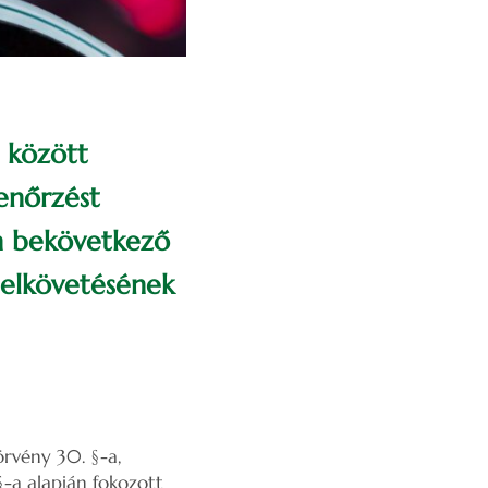
a között
lenőrzést
en bekövetkező
 elkövetésének
örvény 30. §-a,
§-a alapján fokozott