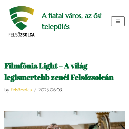
A fiatal város, az ősi
Skip
to
település
content
Filmfónia Light – A világ
legismertebb zenéi Felsőzsolcán
by
Felsőzsolca
2023.06.03.