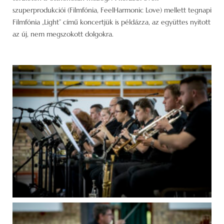
szuperprodukciói (Filmfónia, FeelHarmonic Love) mellett tegnapi
Filmfónia „Light” című koncertjük is példázza, az együttes nyitott
az új, nem megszokott dolgokra.