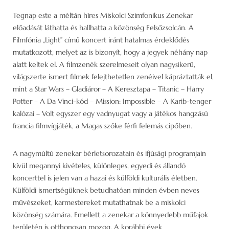
Tegnap este a méltán híres Miskolci Szimfonikus Zenekar
előadását láthatta és hallhatta a közönség Felsőzsolcán. A
Filmfónia „Light” című koncert iránt hatalmas érdeklődés
mutatkozott, melyet az is bizonyít, hogy a jegyek néhány nap
alatt keltek el. A filmzenék szerelmeseit olyan nagysikerű,
világszerte ismert filmek felejthetetlen zenéivel kápráztatták el,
mint a Star Wars – Gladiáror – A Keresztapa – Titanic – Harry
Potter – A Da Vinci-kód – Mission: Impossible – A Karib-tenger
kalózai – Volt egyszer egy vadnyugat vagy a játékos hangzású
francia filmvígjáték, a Magas szőke férfi felemás cipőben.
A nagymúltú zenekar bérletsorozatain és ifjúsági programjain
kívül megannyi kivételes, különleges, egyedi és állandó
koncerttel is jelen van a hazai és külföldi kulturális életben.
Külföldi ismertségüknek betudhatóan minden évben neves
művészeket, karmestereket mutathatnak be a miskolci
közönség számára. Emellett a zenekar a könnyedebb műfajok
területén is otthonosan mozog. A korábbi évek