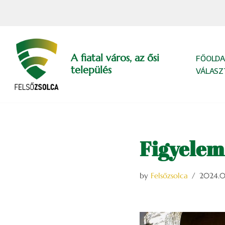
Skip
to
content
A fiatal város, az ősi
FŐOLDA
település
VÁLASZ
Figyelem!
by
Felsőzsolca
2024.06