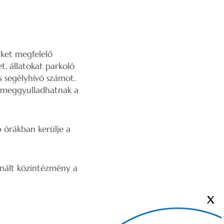
nket megfelelő
t, állatokat parkoló
s segélyhívó számot.
is meggyulladhatnak a
b órákban kerülje a
onált közintézmény a
X