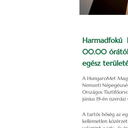
Harmadfokú h
00.00 órától 
egész területé
A HungaroMet Magyar 
Nemzeti Népegészség
Országos Tisztifőorvo
június 19-én (szerda
A tartós hőség az eg
kellemetlen közérzet