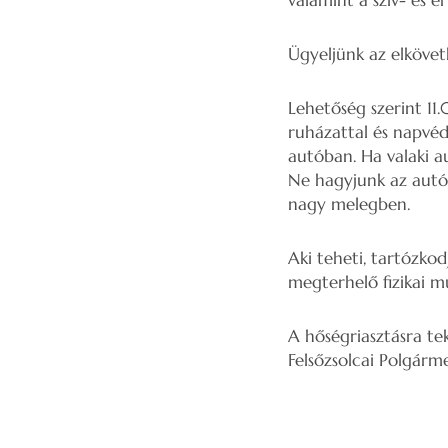
valamint a szív- és 
Ügyeljünk az elkövet
Lehetőség szerint 11
ruházattal és napvéd
autóban. Ha valaki a
Ne hagyjunk az autób
nagy melegben.
Aki teheti, tartózko
megterhelő fizikai m
A hőségriasztásra te
Felsőzsolcai Polgármes