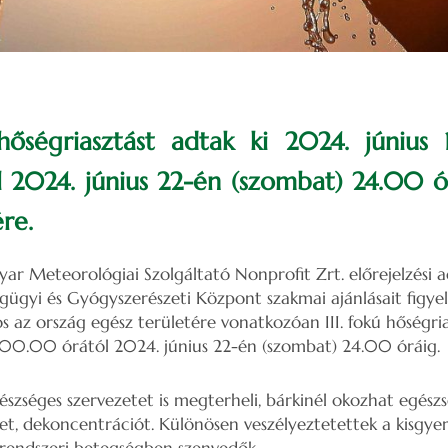
őségriasztást adtak ki 2024. június 1
2024. június 22-én (szombat) 24.00 ó
re.
Meteorológiai Szolgáltató Nonprofit Zrt. előrejelzési ad
ügyi és Gyógyszerészeti Központ szakmai ajánlásait figye
s az ország egész területére vonatkozóan III. fokú hőségri
) 00.00 órától 2024. június 22-én (szombat) 24.00 óráig.
észséges szervezetet is megterheli, bárkinél okozhat egész
et, dekoncentrációt. Különösen veszélyeztetettek a kisgyer