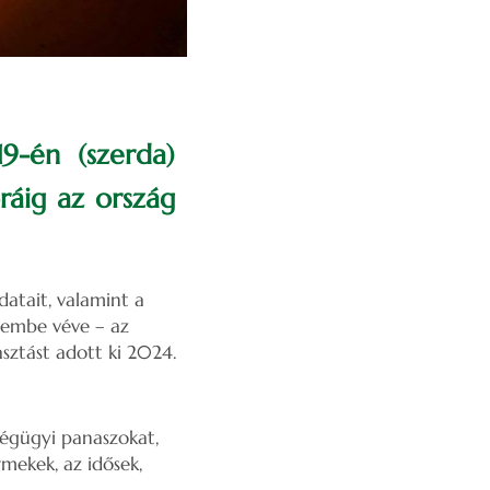
9-én (szerda)
ráig az ország
atait, valamint a
lembe véve – az
asztást adott ki 2024.
ségügyi panaszokat,
mekek, az idősek,