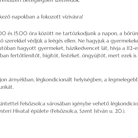
érrendszeri betegségben szenvedők.
kező napokban a fokozott vízivásra!
.00 és 15.00 óra között ne tartózkodjunk a napon, a bőrü
ő szerekkel védjük a leégés ellen. Ne hagyjuk a gyermekeke
utóban hagyott gyermeket, házikedvencet lát, hívja a 112-e
an fertőtlenítőt, hígítót, festéket, öngyújtót, mert ezek 
djon árnyékban, légkondicionált helyiségben, a legmelegeb
unkát.
kintettel Felsőzsolca városában igénybe vehető légkondici
teri Hivatal épülete (Felsőzsolca, Szent István u. 20.).