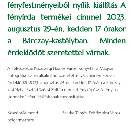
fényfestményeiből nyílik kiállítás A
fényírda termékei címmel 2023.
augusztus 29-én, kedden 17 órakor
a Bárczay-kastélyban. Minden
érdeklődőt szeretettel várnak.
A Felsőzsolcai Közösségi Ház és Városi Könyvtár a Magyar
Fotográfia Napja alkalmából szeretettel vár minden kedves
érdeklődőt 2023. augusztus 29-én, kedden 17 órára a Bárczay-
kastélyba, Esztári Szécsi Zoltán nemzetfényképész A fényírda
„termékei” című kiállításának megnyitójára.
Köszöntőt mond: Szarka Tamás, Felsőzsolca Város
polgármestere