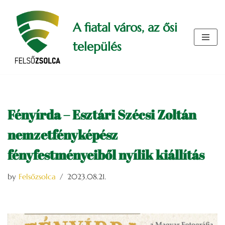
A fiatal város, az ősi
Skip
to
település
content
Fényírda – Esztári Szécsi Zoltán
nemzetfényképész
fényfestményeiből nyílik kiállítás
by
Felsőzsolca
2023.08.21.