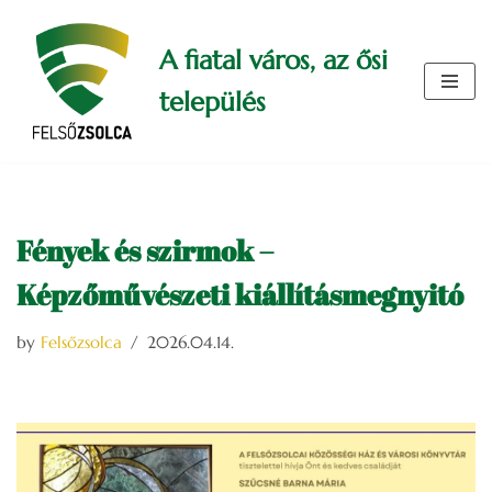
A fiatal város, az ősi
Skip
to
település
content
Fények és szirmok –
Képzőművészeti kiállításmegnyitó
by
Felsőzsolca
2026.04.14.