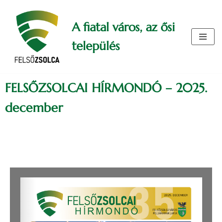
A fiatal város, az ősi
Skip
to
település
content
FELSŐZSOLCAI HÍRMONDÓ – 2025.
december