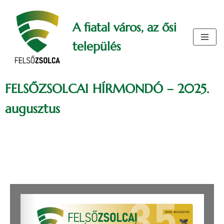
A fiatal város, az ősi
Skip
to
település
content
FELSŐZSOLCAI HÍRMONDÓ – 2025.
augusztus