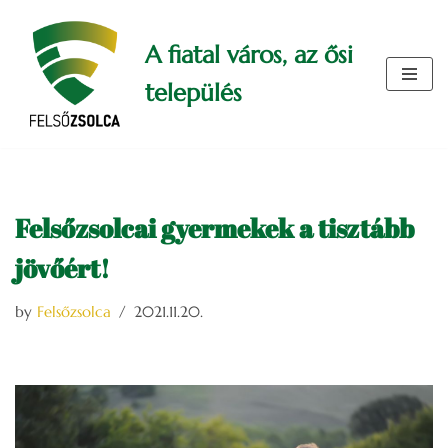
A fiatal város, az ősi
Skip
to
település
content
Felsőzsolcai gyermekek a tisztább
jövőért!
by
Felsőzsolca
2021.11.20.