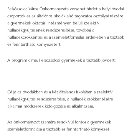
Felsőzsolca Város Önkormányzata versenyt hirdet a helyi óvodai
csoportok és az általános iskolák alsó tagozatos osztályai részére
a gyermekek oktatási intézményen belüli szelektív
hulladékgyűjtésének rendszeresítése, továbbá a
hulladékcsökkentés és a szemléletformálás érdekében a tisztább
és fenntartható környezetért.
A program címe: Felsőzsolcai gyermekek a tisztább jövőért!
Célja az óvodákban és a két általános iskolában a szelektív
hulladékgyűjtés rendszeresítése, a hulladék csökkentésére
alkalmas módszerek kidolgozása és alkalmazása.
Az önkormányzat számára rendkívül fontos a gyermekek
szemléletformálása a tisztább és fenntartható környezet