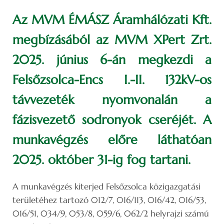
Az MVM ÉMÁSZ Áramhálózati Kft.
megbízásából az MVM XPert Zrt.
2025. június 6-án megkezdi a
Felsőzsolca-Encs I.-II. 132kV-os
távvezeték nyomvonalán a
fázisvezető sodronyok cseréjét. A
munkavégzés előre láthatóan
2025. október 31-ig fog tartani.
A munkavégzés kiterjed Felsőzsolca közigazgatási
területéhez tartozó 012/7, 016/113, 016/42, 016/53,
016/51, 034/9, 053/8, 059/6, 062/2 helyrajzi számú