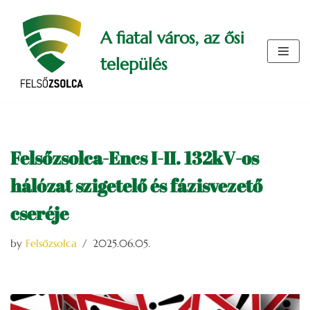
A fiatal város, az ősi
Skip
to
település
content
Felsőzsolca-Encs I-II. 132kV-os
hálózat szigetelő és fázisvezető
cseréje
by
Felsőzsolca
2025.06.05.