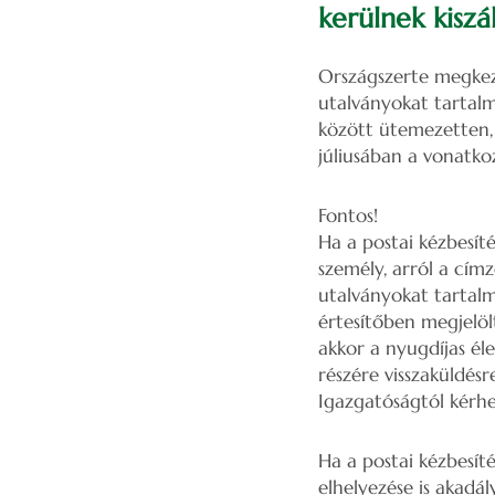
kerülnek kiszál
Országszerte megkez
utalványokat tartal
között ütemezetten, 
júliusában a vonatko
Fontos!
Ha a postai kézbesít
személy, arról a címz
utalványokat tartalm
értesítőben megjelöl
akkor a nyugdíjas él
részére visszaküldésr
Igazgatóságtól kérhe
Ha a postai kézbesít
elhelyezése is akadá