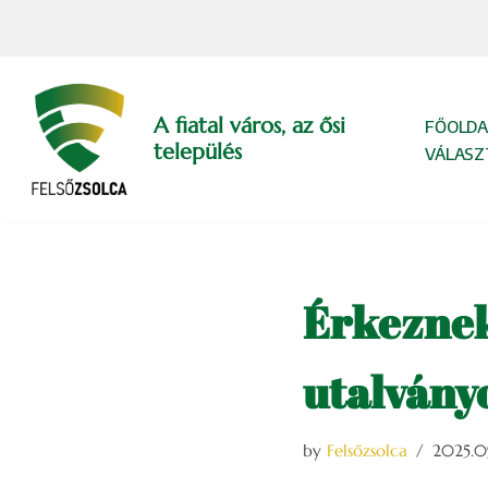
Skip
to
content
A fiatal város, az ősi
FŐOLDA
település
VÁLASZ
Érkeznek
utalvány
by
Felsőzsolca
2025.09