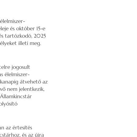
lelmiszer-
eje és október 15-e
és tartózkodó, 2025
lyeket illeti meg.
elre jogosult
s élelmiszer-
nkanapig átvehető az
vő nem jelentkezik,
Államkincstár
olyósító
n az értesítés
stárhoz, és az újra