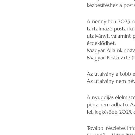
kézbesítéshez a post
Amennyiben 2025. okt
tartalmazó postai kül
utalványt, valamint 
érdeklődhet:
Magyar Államkincstár
Magyar Posta Zrt.: (
Az utalvány a több e
Az utalvány nem névr
A nyugdíjas élelmisz
pénz nem adható. Az 
fel, legkésőbb 2025.
További részletes in