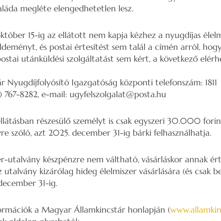
aláda megléte elengedhetetlen lesz.
óber 15-ig az ellátott nem kapja kézhez a nyugdíjas élelm
deményt, és postai értesítést sem talál a címén arról, hogy
postai utánküldési szolgáltatást sem kért, a következő elér
 Nyugdíjfolyósító Igazgatóság központi telefonszám: 1811
1) 767-8282, e-mail: ugyfelszolgalat@posta.hu
llátásban részesülő személyt is csak egyszeri 30.000 forint
e szóló, azt 2025. december 31-ig bárki felhasználhatja.
er-utalvány készpénzre nem váltható, vásárláskor annak ért
utalvány kizárólag hideg élelmiszer vásárlására (és csak b
 december 31-ig.
formációk a Magyar Államkincstár honlapján (
www.allamkin