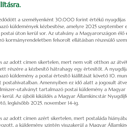
lításra.
dődött a személyenként 30.000 forint értékű nyugdíjas é
mazó küldemények kézbesítése, amelyre 2025 szeptember el
postai úton kerül sor. Az utalvány a Magyarországon élő 
zó kormányrendeletben felsorolt ellátásban részesülő szemé
és az adott címen sikertelen, mert nem volt otthon az átvét
ett részére a kézbesítő hátrahagy egy értesítőt. A nyugdíja
azó küldemény a postai értesítő kiállítását követő 10. mu
t postahivatalban. Amennyiben ez idő alatt a jogosult átve
elmiszer-utalványt tartalmazó postai küldemény a Magyar 
e kerül. Az újbóli kiküldés a Magyar Államkincstár Nyugdíjf
tő, legkésőbb 2025. november 14-ig.
és az adott címen azért sikertelen, mert postaláda hiányába
lyozott, a küldemény szintén visszakerül a Magyar Államkinc