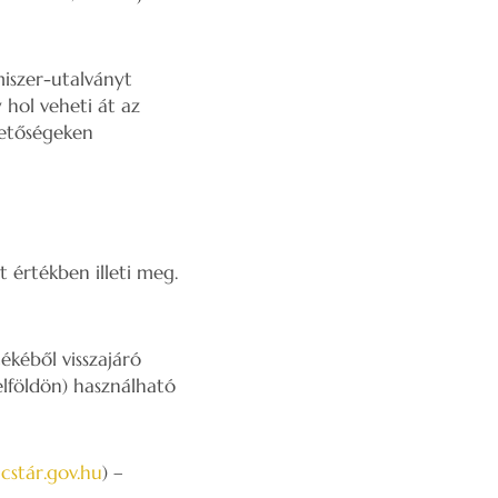
iszer-utalványt
 hol veheti át az
hetőségeken
 értékben illeti meg.
ékéből visszajáró
elföldön) használható
cstár.gov.hu
) –