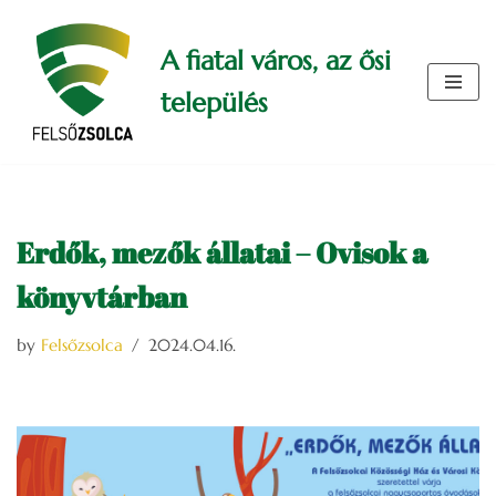
A fiatal város, az ősi
Skip
to
település
content
Erdők, mezők állatai – Ovisok a
könyvtárban
by
Felsőzsolca
2024.04.16.