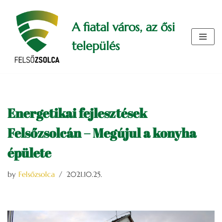
A fiatal város, az ősi
Skip
to
település
content
Energetikai fejlesztések
Felsőzsolcán – Megújul a konyha
épülete
by
Felsőzsolca
2021.10.25.