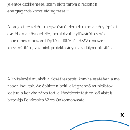
jelentős csökkentése, szem előtt tartva a racionális
energiagazdálkodás elősegítését is.
A projekt részeként megvalósuló elemek mind a négy épület
esetében a hőszigetelés, homlokzati nyílászárók cseréje,
napelemes rendszer kiépítése, fűtési és HMV rendszer
korszerűsítése, valamint projektarányos akadálymentesítés.
A kivitelezési munkák a Közétkeztetési konyha esetében a mai
napon indultak. Az épületen belül elvégzendő munkálatok
idejére a konyha zárva tart, a közétkeztetést ez idő alatt is
biztosítja Felsőzsolca Város Önkormányzata.
X