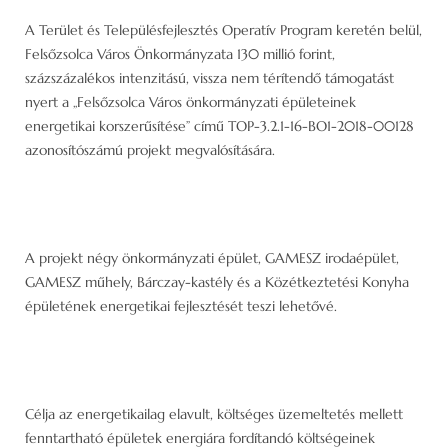
A Terület és Településfejlesztés Operatív Program keretén belül,
Felsőzsolca Város Önkormányzata 130 millió forint,
százszázalékos intenzitású, vissza nem térítendő támogatást
nyert a „Felsőzsolca Város önkormányzati épületeinek
energetikai korszerűsítése” című TOP-3.2.1-16-BO1-2018-00128
azonosítószámú projekt megvalósítására.
A projekt négy önkormányzati épület, GAMESZ irodaépület,
GAMESZ műhely, Bárczay-kastély és a Közétkeztetési Konyha
épületének energetikai fejlesztését teszi lehetővé.
Célja az energetikailag elavult, költséges üzemeltetés mellett
fenntartható épületek energiára fordítandó költségeinek