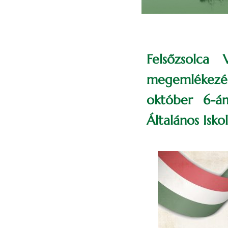
Felsőzsolca
megemlékezés
október 6-án
Általános Isko