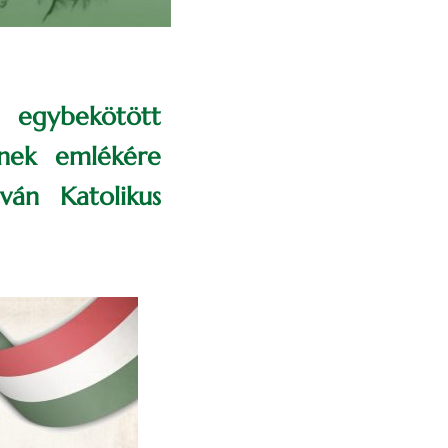
 egybekötött
ének emlékére
ván Katolikus