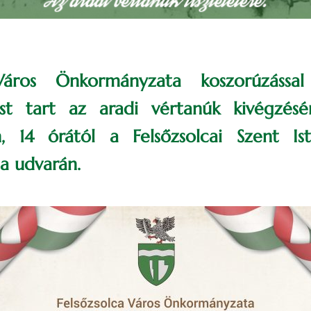
 Város Önkormányzata koszorúzással
t tart az aradi vértanúk kivégzés
, 14 órától a Felsőzsolcai Szent Ist
la udvarán.