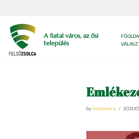
Skip
to
content
A fiatal város, az ősi
FŐOLDA
település
VÁLASZ
Emlékezé
by
Felsőzsolca
2021.10