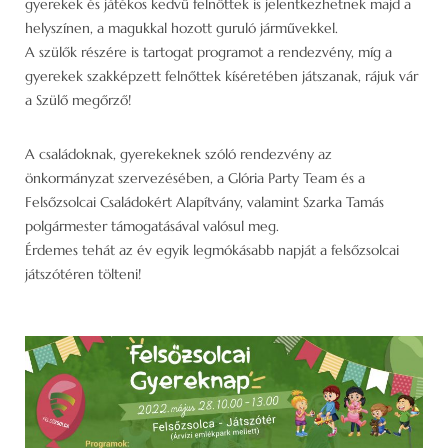
gyerekek és játékos kedvű felnőttek is jelentkezhetnek majd a
helyszínen, a magukkal hozott guruló járművekkel.
A szülők részére is tartogat programot a rendezvény, míg a
gyerekek szakképzett felnőttek kíséretében játszanak, rájuk vár
a Szülő megőrző!
A családoknak, gyerekeknek szóló rendezvény az
önkormányzat szervezésében, a Glória Party Team és a
Felsőzsolcai Családokért Alapítvány, valamint Szarka Tamás
polgármester támogatásával valósul meg.
Érdemes tehát az év egyik legmókásabb napját a felsőzsolcai
játszótéren tölteni!