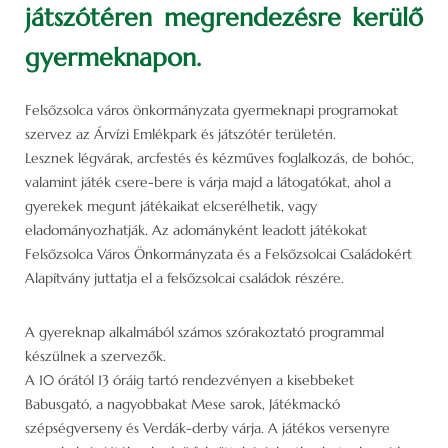
játszótéren megrendezésre kerülő
gyermeknapon.
Felsőzsolca város önkormányzata gyermeknapi programokat
szervez az Árvízi Emlékpark és játszótér területén.
Lesznek légvárak, arcfestés és kézműves foglalkozás, de bohóc,
valamint játék csere-bere is várja majd a látogatókat, ahol a
gyerekek megunt játékaikat elcserélhetik, vagy
eladományozhatják. Az adományként leadott játékokat
Felsőzsolca Város Önkormányzata és a Felsőzsolcai Családokért
Alapítvány juttatja el a felsőzsolcai családok részére.
A gyereknap alkalmából számos szórakoztató programmal
készülnek a szervezők.
A 10 órától 13 óráig tartó rendezvényen a kisebbeket
Babusgató, a nagyobbakat Mese sarok, Játékmackó
szépségverseny és Verdák-derby várja. A játékos versenyre