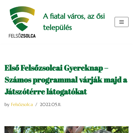
A fiatal város, az ősi
Skip
to
település
content
Első Felsőzsolcai Gyereknap –
Számos programmal várják majd a
Játszótérre látogatókat
by
Felsőzsolca
2022.05.11.