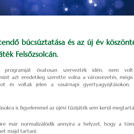
tendő búcsúztatása és az új év köszönté
áték Felsőzsolcán.
 programját óvatosan szervezték idén, nem vo
int azt eredetileg szerette volna a városvezetés, mégis
got és voltak jelen a vasárnapi gyertyagyújtásokon, 
ásokra is figyelemmel az újévi tűzijáték sem kerül megtartá
őre már normalizálódik annyira a helyzet, hogy a töm
et majd tartani.