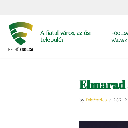
Skip
to
content
A fiatal város, az ősi
FŐOLDA
település
VÁLASZ
Elmarad 
by
Felsőzsolca
2021.12.