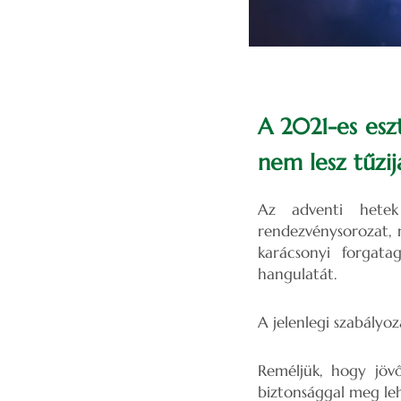
A 2021-es esz
nem lesz tűzij
Az adventi hetek
rendezvénysorozat, m
karácsonyi forgata
hangulatát.
A jelenlegi szabályoz
Reméljük, hogy jöv
biztonsággal meg leh