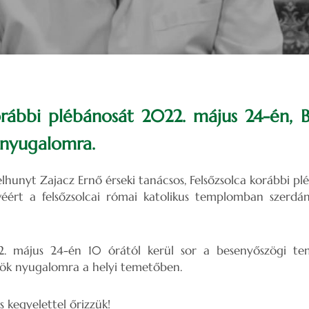
orábbi plébánosát 2022. május 24-én,
 nyugalomra.
elhunyt Zajacz Ernő érseki tanácsos, Felsőzsolca korábbi pl
véért a felsőzsolcai római katolikus templomban szerdán
2. május 24-én 10 órától kerül sor a besenyőszögi t
rök nyugalomra a helyi temetőben.
s kegyelettel őrizzük!