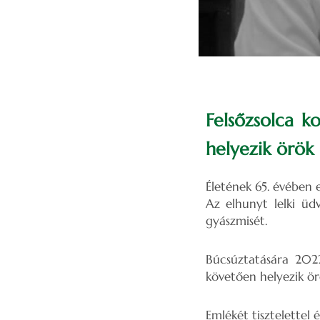
Felsőzsolca k
helyezik örök
Életének 65. évében 
Az elhunyt lelki üd
gyászmisét.
Búcsúztatására 202
követően helyezik ö
Emlékét tisztelettel é