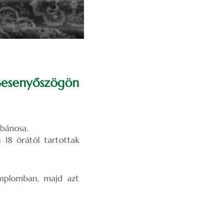
 Besenyőszögön
ébánosa.
 18 órától tartottak
emplomban, majd azt