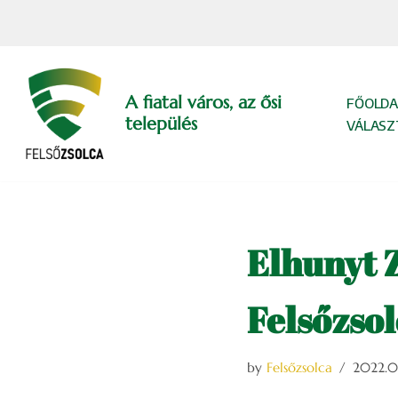
Skip
to
content
A fiatal város, az ősi
FŐOLDA
település
VÁLASZ
Elhunyt Z
Felsőzso
by
Felsőzsolca
2022.05