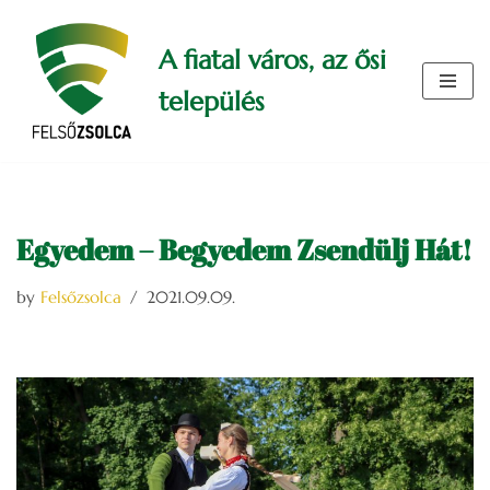
A fiatal város, az ősi
Skip
to
település
content
Egyedem – Begyedem Zsendülj Hát!
by
Felsőzsolca
2021.09.09.