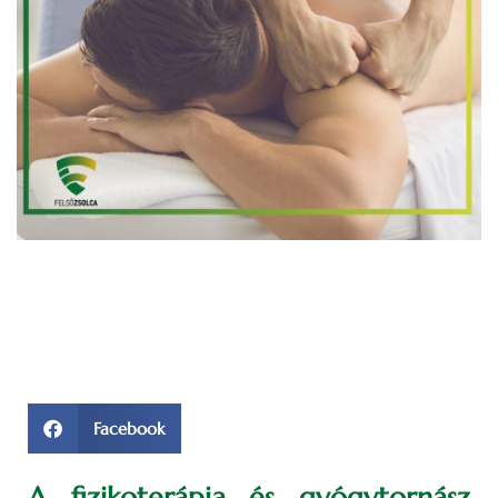
Facebook
A fizikoterápia és gyógytornász