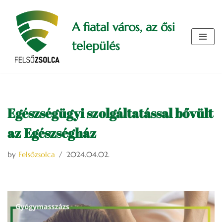
A fiatal város, az ősi
Skip
to
település
content
Egészségügyi szolgáltatással bővült
az Egészségház
by
Felsőzsolca
2024.04.02.