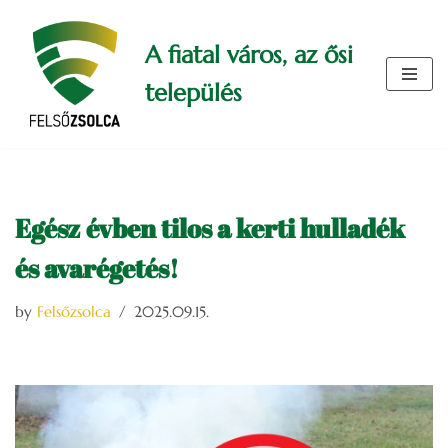
A fiatal város, az ősi
Skip
to
település
content
Egész évben tilos a kerti hulladék
és avarégetés!
by
Felsőzsolca
2025.09.15.