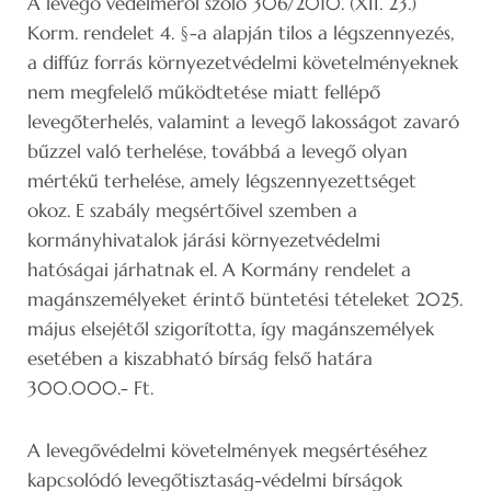
A levegő védelméről szóló 306/2010. (XII. 23.)
Korm. rendelet 4. §-a alapján tilos a légszennyezés,
a diffúz forrás környezetvédelmi követelményeknek
nem megfelelő működtetése miatt fellépő
levegőterhelés, valamint a levegő lakosságot zavaró
bűzzel való terhelése, továbbá a levegő olyan
mértékű terhelése, amely légszennyezettséget
okoz. E szabály megsértőivel szemben a
kormányhivatalok járási környezetvédelmi
hatóságai járhatnak el. A Kormány rendelet a
magánszemélyeket érintő büntetési tételeket 2025.
május elsejétől szigorította, így magánszemélyek
esetében a kiszabható bírság felső határa
300.000.- Ft.
A levegővédelmi követelmények megsértéséhez
kapcsolódó levegőtisztaság-védelmi bírságok