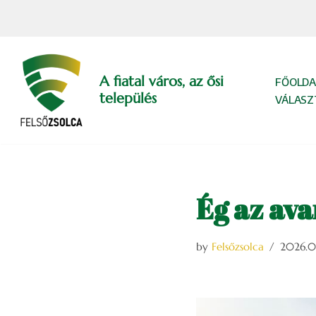
Skip
to
content
A fiatal város, az ősi
FŐOLDA
település
VÁLASZ
Ég az ava
by
Felsőzsolca
2026.0