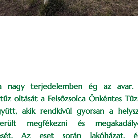
n nagy terjedelemben ég az avar. 
űz oltását a Felsőzsolca Önkéntes Tűz
gyütt, akik rendkívül gyorsan a helys
ikerült megfékezni és megakadál
dését. Az eset során lakóházat, 