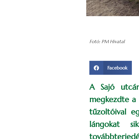
Fotó: PM Hivatal
Facebook
A Sajó utcá
megkezdte a t
tűzoltóival e
lángokat s
továbbterje