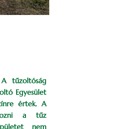
A tűzoltóság
oltó Egyesület
zínre értek. A
yozni a tűz
épületet nem