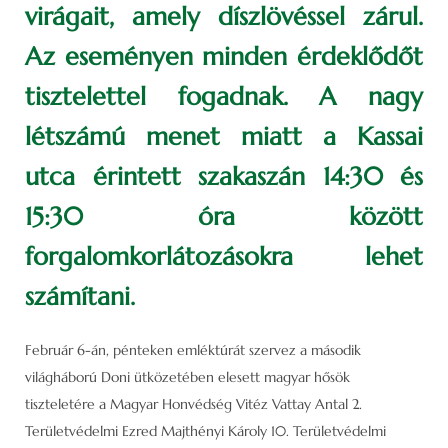
virágait, amely díszlövéssel zárul.
Az eseményen minden érdeklődőt
tisztelettel fogadnak. A nagy
létszámú menet miatt a Kassai
utca érintett szakaszán 14:30 és
15:30 óra között
forgalomkorlátozásokra lehet
számítani.
Február 6-án, pénteken emléktúrát szervez a második
világháború Doni ütközetében elesett magyar hősök
tiszteletére a Magyar Honvédség Vitéz Vattay Antal 2.
Területvédelmi Ezred Majthényi Károly 10. Területvédelmi