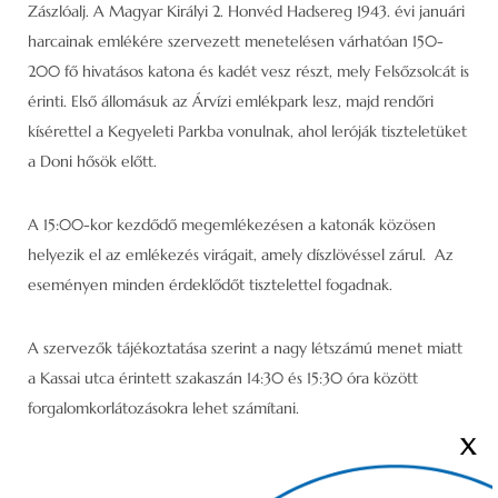
Zászlóalj. A Magyar Királyi 2. Honvéd Hadsereg 1943. évi januári
harcainak emlékére szervezett menetelésen várhatóan 150-
200 fő hivatásos katona és kadét vesz részt, mely Felsőzsolcát is
érinti. Első állomásuk az Árvízi emlékpark lesz, majd rendőri
kísérettel a Kegyeleti Parkba vonulnak, ahol leróják tiszteletüket
a Doni hősök előtt.
A 15:00-kor kezdődő megemlékezésen a katonák közösen
helyezik el az emlékezés virágait, amely díszlövéssel zárul. Az
eseményen minden érdeklődőt tisztelettel fogadnak.
A szervezők tájékoztatása szerint a nagy létszámú menet miatt
a Kassai utca érintett szakaszán 14:30 és 15:30 óra között
forgalomkorlátozásokra lehet számítani.
X