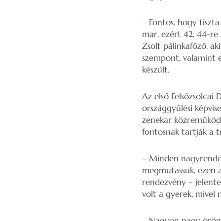
– Fontos, hogy tiszt
mar, ezért 42, 44-re
Zsolt pálinkafőző, aki
szempont, valamint e
készült.
Az első Felsőzsolcai
országgyűlési képvis
zenekar közreműködés
fontosnak tartják a t
– Minden nagyrendez
megmutassuk, ezen a 
rendezvény – jelente
volt a gyerek, mivel 
– Nagyon nagy öröm, 