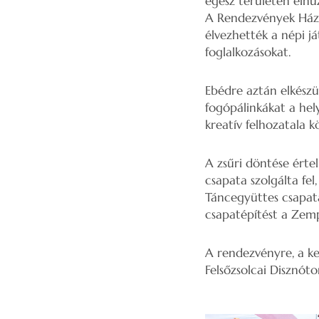
egész területén elhú
A Rendezvények Házáb
élvezhették a népi j
foglalkozásokat.
Ebédre aztán elkészül
fogópálinkákat a hely
kreatív felhozatala kö
A zsűri döntése érte
csapata szolgálta fel
Táncegyüttes csapata
csapatépítést a Zem
A rendezvényre, a kel
Felsőzsolcai Disznóto