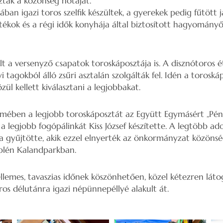
zták a közönség nótáját.
an igazi toros szelfik készültek, a gyerekek pedig fűtött 
átékok és a régi idők konyhája által biztosított hagyomány
t a versenyző csapatok toroskáposztája is. A disznótoros ét
i tagokból álló zsűri asztalán szolgálták fel. Idén a toroská
zül kellett kiválasztani a legjobbakat.
lmében a legjobb toroskáposztát az Együtt Egymásért „Pént
, a legjobb fogópálinkát Kiss József készítette. A legtöbb 
 gyűjtötte, akik ezzel elnyerték az önkormányzat közönség
plén Kalandparkban.
lemes, tavaszias időnek köszönhetően, közel kétezren látoga
ros délutánra igazi népünnepéllyé alakult át.