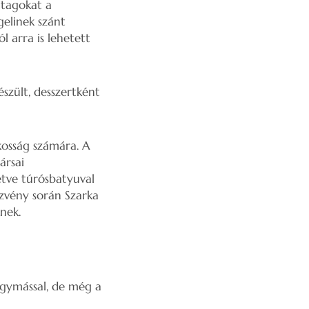
ttagokat a
gelinek szánt
l arra is lehetett
észült, desszertként
kosság számára. A
ársai
letve túrósbatyuval
ezvény során Szarka
nek.
egymással, de még a