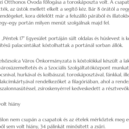
zi Otthonos Óvoda főfogása a toroskáposzta volt. A csapa
tték, az üstök mellett elkelt a segítő kéz. Bár 8 órától a reg
endégeket, kora délelőtt már a felszálló párából és illatokbó
egy-egy portán milyen menüt szolgálnak majd fel.
Péntek 17” Egyesület portáján sült oldalas és húslevest is k
tésű palacsintákat kóstolhattak a portánál sorban állók.
elsőzsolca Város Önkormányzata is kóstolókkal készült a la
árosüzemeltetés és a Szociális Szolgáltatóközpont munkat
nival, hurkával és kolbásszal, toroskáposztával, fánkkal, il
i lakcímkártyával rendelkezőket a filagóriában, ahol a rend
zalonnasütéssel, zsíroskenyérrel kedveskedett a résztvevők
olt hiány
iválon nem csupán a csapatok és az ételek mérkőztek meg 
ből sem volt hiány, 34 pálinkát minősített a zsűri.