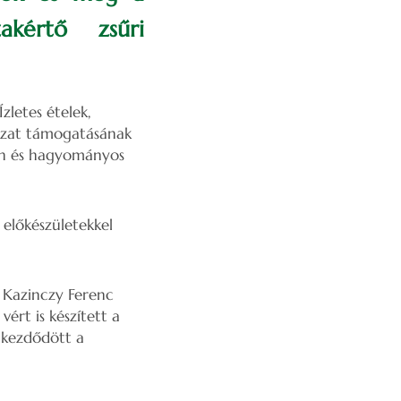
akértő zsűri
zletes ételek,
yzat támogatásának
yen és hagyományos
 előkészületekkel
a Kazinczy Ferenc
ért is készített a
elkezdődött a