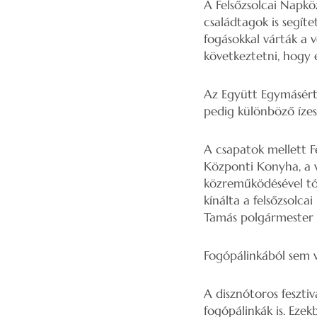
A Felsőzsolcai Napkö
családtagok is segíte
fogásokkal várták a v
következtetni, hogy 
Az Együtt Egymásért „
pedig különböző ízesí
A csapatok mellett F
Központi Konyha, a v
közreműködésével tócs
kínálta a felsőzsolca
Tamás polgármester s
Fogópálinkából sem v
A disznótoros feszt
fogópálinkák is. Ezek