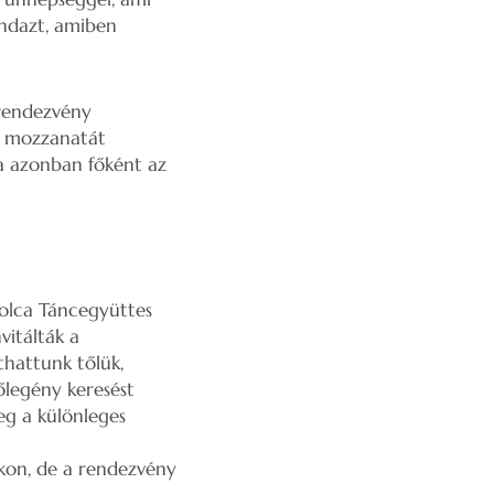
indazt, amiben
 rendezvény
s mozzanatát
ra azonban főként az
solca Táncegyüttes
vitálták a
thattunk tőlük,
őlegény keresést
g a különleges
kon, de a rendezvény