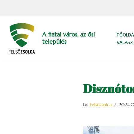
Skip
to
content
A fiatal város, az ősi
FŐOLDA
település
VÁLASZ
Disznótor
by
Felsőzsolca
2024.02