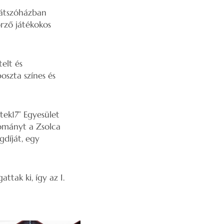
játszóházban
őrző játékokos
elt és
poszta színes és
ek17” Egyesület
adományt a Zsolca
díját, egy
ttak ki, így az I.