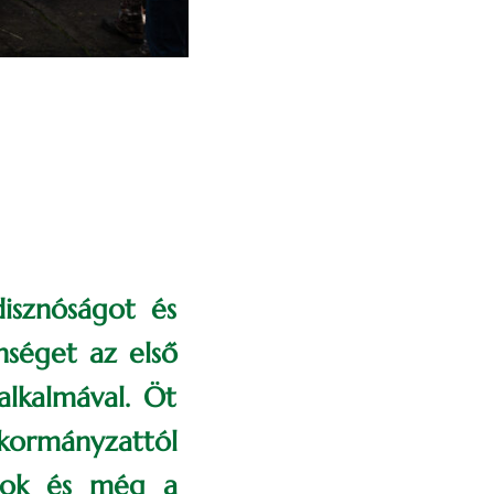
disznóságot és
séget az első
alkalmával. Öt
ormányzattól
atok és még a