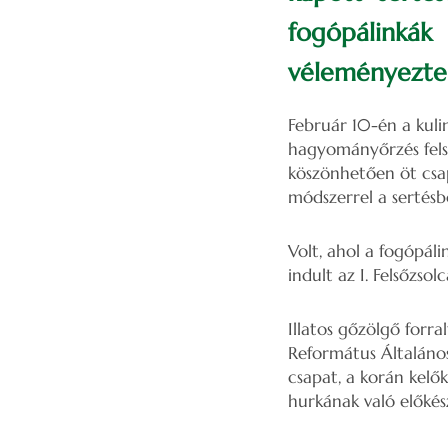
fogópálinká
véleményezte 
Február 10-én a kulin
hagyományőrzés fels
köszönhetően öt csap
módszerrel a sertésbő
Volt, ahol a fogópáli
indult az I. Felsőzsol
Illatos gőzölgő forr
Református Általános
csapat, a korán kelők
hurkának való előkész