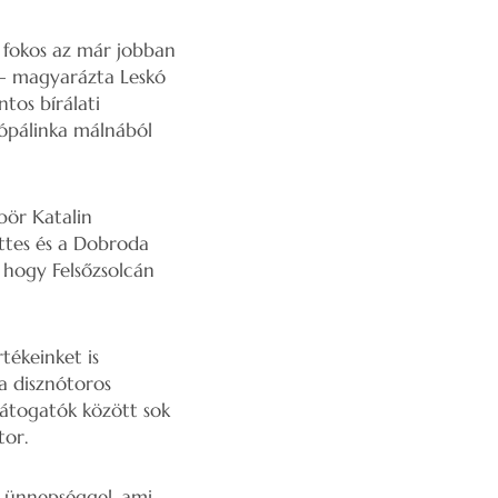
n fokos az már jobban
n – magyarázta Leskó
ntos bírálati
gópálinka málnából
bör Katalin
ttes és a Dobroda
 hogy Felsőzsolcán
ékeinket is
a disznótoros
látogatók között sok
tor.
s ünnepséggel, ami