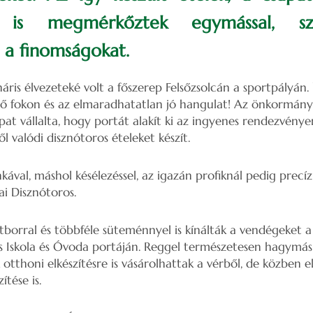
k is megmérkőztek egymással, sz
a finomságokat.
áris élvezeteké volt a főszerep Felsőzsolcán a sportpályán. Í
ő fokon és az elmaradhatatlan jó hangulat! Az önkormán
at vállalta, hogy portát alakít ki az ingyenes rendezvén
l valódi disznótoros ételeket készít.
nkával, máshol késélezéssel, az igazán profiknál pedig precíz
cai Disznótoros.
altborral és többféle süteménnyel is kínálták a vendégeket 
 Iskola és Óvoda portáján. Reggel természetesen hagymás v
 otthoni elkészítésre is vásárolhattak a vérből, de közben 
ítése is.