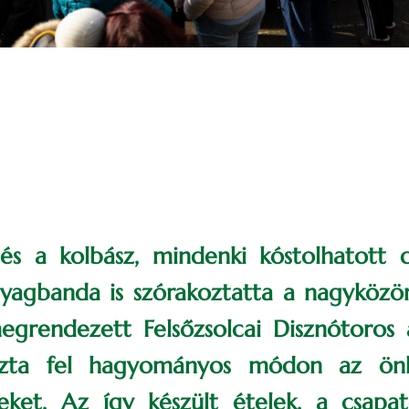
és a kolbász, mindenki kóstolhatott 
yagbanda is szórakoztatta a nagyközön
grendezett Felsőzsolcai Disznótoros 
ozta fel hagyományos módon az önk
seket. Az így készült ételek, a csap