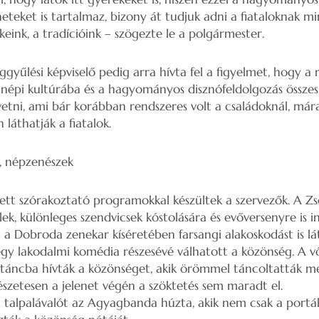
neteket is tartalmaz, bizony át tudjuk adni a fiataloknak m
keink, a tradícióink – szögezte le a polgármester.
ggyűlési képviselő pedig arra hívta fel a figyelmet, hogy a
 népi kultúrába és a hagyományos disznófeldolgozás össze
etni, ami bár korábban rendszeres volt a családoknál, má
láthatják a fiatalok.
, népzenészek
tt szórakoztató programokkal készültek a szervezők. A Z
ek, különleges szendvicsek kóstolására és evőversenyre is in
t a Dobroda zenekar kíséretében farsangi alakoskodást is lá
y lakodalmi komédia részesévé válhatott a közönség. A v
áncba hívták a közönséget, akik örömmel táncoltatták me
zetesen a jelenet végén a szöktetés sem maradt el.
 talpalávalót az Agyagbanda húzta, akik nem csak a portá