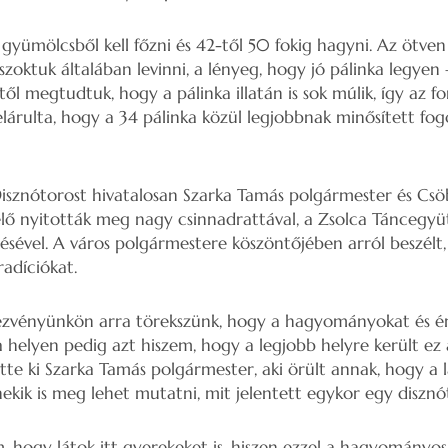
a gyümölcsből kell főzni és 42-től 50 fokig hagyni. Az ötve
 szoktuk általában levinni, a lényeg, hogy jó pálinka legye
től megtudtuk, hogy a pálinka illatán is sok múlik, így az fo
lárulta, hogy a 34 pálinka közül legjobbnak minősített fo
 Disznótorost hivatalosan Szarka Tamás polgármester és Csö
elő nyitották meg nagy csinnadrattával, a Zsolca Táncegyü
ével. A város polgármestere köszöntőjében arról beszélt,
radíciókat.
vényünkön arra törekszünk, hogy a hagyományokat és ért
helyen pedig azt hiszem, hogy a legjobb helyre került ez 
tte ki Szarka Tamás polgármester, aki örült annak, hogy a 
nekik is meg lehet mutatni, mit jelentett egykor egy disznó
hogy látok itt gyerekeket is, hiszen ezzel a hagyományo