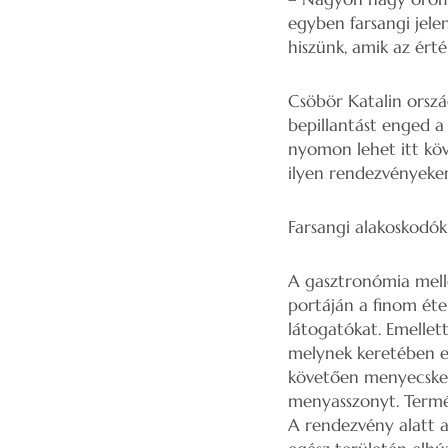
egyben farsangi jele
hiszünk, amik az érté
Csöbör Katalin orszá
bepillantást enged a
nyomon lehet itt köv
ilyen rendezvényeken 
Farsangi alakoskodók
A gasztronómia melle
portáján a finom étel
látogatókat. Emellet
melynek keretében eg
követően menyecsket
menyasszonyt. Termés
A rendezvény alatt a