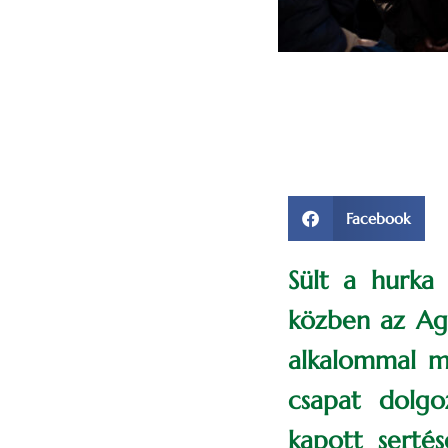
Facebook
Sült a hurka 
közben az Ag
alkalommal me
csapat dolg
kapott serté