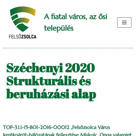
A fiatal város, az ősi
Skip
to
település
content
Széchenyi 2020
Strukturális és
beruházási alap
TOP-3.1.1-15-BO1-2016-00012 „Felsőzsolca Város
kerékpárút-hálózatának fejlesztése Miskolc, Onga valamint