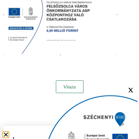
Vissza
X