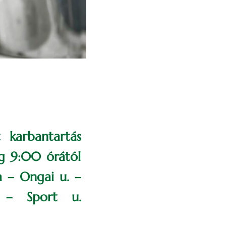
t karbantartás
ag 9:00 órától
a – Ongai u. –
 – Sport u.