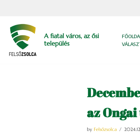
Skip
to
content
A fiatal város, az ősi
FŐOLDA
település
VÁLASZ
December 
az Ongai
by
Felsőzsolca
2024.12