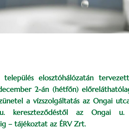
 település elosztóhálózatán tervezet
december 2-án (hétfőn) előreláthatól
zünetel a vízszolgáltatás az Ongai utc
u. kereszteződéstől az Ongai u.
g – tájékoztat az ÉRV Zrt.