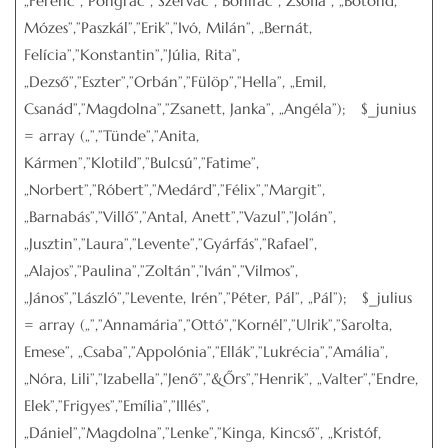
„Ferenc”,”Pongrác”,”Szervác”,”Bonifác”,”Zsófia”, „Botond,
Mózes”,”Paszkál”,”Erik”,”Ivó, Milán”, „Bernát,
Felícia”,”Konstantin”,”Júlia, Rita”,
„Dezső”,”Eszter”,”Orbán”,”Fülöp”,”Hella”, „Emil,
Csanád”,”Magdolna”,”Zsanett, Janka”, „Angéla”); $_junius
= array („”,”Tünde”,”Anita,
Kármen”,”Klotild”,”Bulcsú”,”Fatime”,
„Norbert”,”Róbert”,”Medárd”,”Félix”,”Margit”,
„Barnabás”,”Villő”,”Antal, Anett”,”Vazul”,”Jolán”,
„Jusztin”,”Laura”,”Levente”,”Gyárfás”,”Rafael”,
„Alajos”,”Paulina”,”Zoltán”,”Iván”,”Vilmos”,
„János”,”László”,”Levente, Irén”,”Péter, Pál”, „Pál”); $_julius
= array („”,”Annamária”,”Ottó”,”Kornél”,”Ulrik”,”Sarolta,
Emese”, „Csaba”,”Appolónia”,”Ellák”,”Lukrécia”,”Amália”,
„Nóra, Lili”,”Izabella”,”Jenő”,”&Őrs”,”Henrik”, „Valter”,”Endre,
Elek”,”Frigyes”,”Emília”,”Illés”,
„Dániel”,”Magdolna”,”Lenke”,”Kinga, Kincső”, „Kristóf,