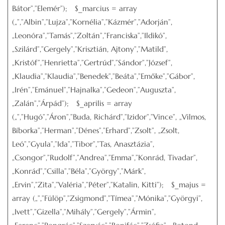
Bátor”,”Elemér”); $_marcius = array
(„”,”Albin”,”Lujza”,”Kornélia”,”Kázmér”,”Adorján”,
„Leonóra”,”Tamás”,”Zoltán”,”Franciska”,”Ildikó”,
„Szilárd”,”Gergely”,”Krisztián, Ajtony”,”Matild”,
„Kristóf”,”Henrietta”,”Gertrúd”,”Sándor”,”József”,
„Klaudia”,”Klaudia”,”Benedek”,”Beáta”,”Emőke”,”Gábor”,
„Irén”,”Emánuel”,”Hajnalka”,”Gedeon”,”Auguszta”,
„Zalán”,”Árpád”); $_aprilis = array
(„”,”Hugó”,”Áron”,”Buda, Richárd”,”Izidor”,”Vince”, „Vilmos,
Bíborka”,”Herman”,”Dénes”,”Erhard”,”Zsolt”, „Zsolt,
Leó”,”Gyula”,”Ida”,”Tibor”,”Tas, Anasztázia”,
„Csongor”,”Rudolf”,”Andrea”,”Emma”,”Konrád, Tivadar”,
„Konrád”,”Csilla”,”Béla”,”György”,”Márk”,
„Ervin”,”Zita”,”Valéria”,”Péter”,”Katalin, Kitti”); $_majus =
array („”,”Fülöp”,”Zsigmond”,”Tímea”,”Mónika”,”Györgyi”,
„Ivett”,”Gizella”,”Mihály”,”Gergely”,”Ármin”,