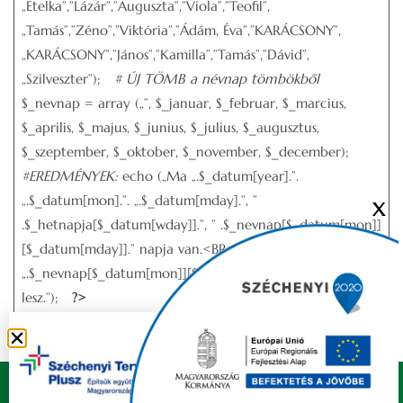
„Etelka”,”Lázár”,”Auguszta”,”Viola”,”Teofil”,
„Tamás”,”Zéno”,”Viktória”,”Ádám, Éva”,”KARÁCSONY”,
„KARÁCSONY”,”János”,”Kamilla”,”Tamás”,”Dávid”,
„Szilveszter”);
# ÚJ TÖMB a névnap tömbökből
$_nevnap = array („”, $_januar, $_februar, $_marcius,
$_aprilis, $_majus, $_junius, $_julius, $_augusztus,
$_szeptember, $_oktober, $_november, $_december);
#EREDMÉNYEK:
echo („Ma „.$_datum[year].”.
„.$_datum[mon].”. „.$_datum[mday].”, ”
X
.$_hetnapja[$_datum[wday]].”, ” .$_nevnap[$_datum[mon]]
[$_datum[mday]].” napja van.<BR> Holnap
„.$_nevnap[$_datum[mon]][$_datum[mday]+1]. ” napja
lesz.”);
?>
Copyright © 2021 FELSŐZSOLCA ÖNKORMÁNYZAT |
Készítette
Ju-Ditta Webdesign