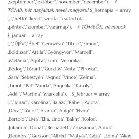
„szeptember”,”október”,”november”,”december”);
#
TÖMB: hét napjainak nevei magyarul
$_hetnapja = array
(„”,”hétfő”,”kedd”,”szerda”,”csütörtök”,
„péntek”,”szombat”,”vasárnap”);
# TÖMBÖK: névnapok
$_januar = array
(„”,”ÚJÉV”,”Ábel”,”Genovéva”,”Titusz”,”Simon”,
„Boldizsár”,”Attila”,”Gyöngyvér”,”Marcell”,
„Melánia”,”Ágota”,”Ernő”,”Veronika”,
„Bódog”,”Lóránt”,”Gusztáv”,”Antal”,”Piroska”,
„Sára”,”Sebestyén”,”Ágnes”,”Vince”,”Zelma”,
„Timót”,”Pál”,”Vanda”,”Angelika”,”Károly,”,
„Adél”,”Martina”,”Marcella”); $_februar = array
(„”,”Ignác”,”Karolina”,”Balázs”,”Ráhel”,”Ágota”,
„Dóra”,”Tódor”,”Aranka”,”Abigél”,”Elvira”,
„Bertold”,”Lívia”,”Ella, Linda”,”Bálint”,”Kolos”,
„Julianna”,”Donát”,”Bernadett”,”Zsuzsanna”,”Álmos”,
„Eleonóra”,”Gerzson”,”Alfréd”,”Mátyás”,”Géza”, „Edina”,”Ákos,