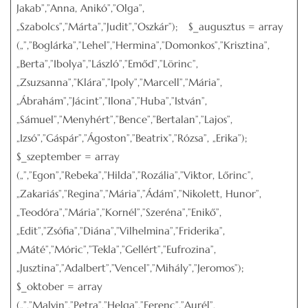
Jakab”,”Anna, Anikó”,”Olga”,
„Szabolcs”,”Márta”,”Judit”,”Oszkár”); $_augusztus = array
(„”,”Boglárka”,”Lehel”,”Hermina”,”Domonkos”,”Krisztina”,
„Berta”,”Ibolya”,”László”,”Emőd”,”Lörinc”,
„Zsuzsanna”,”Klára”,”Ipoly”,”Marcell”,”Mária”,
„Ábrahám”,”Jácint”,”Ilona”,”Huba”,”István”,
„Sámuel”,”Menyhért”,”Bence”,”Bertalan”,”Lajos”,
„Izsó”,”Gáspár”,”Ágoston”,”Beatrix”,”Rózsa”, „Erika”);
$_szeptember = array
(„”,”Egon”,”Rebeka”,”Hilda”,”Rozália”,”Viktor, Lőrinc”,
„Zakariás”,”Regina”,”Mária”,”Ádám”,”Nikolett, Hunor”,
„Teodóra”,”Mária”,”Kornél”,”Szeréna”,”Enikő”,
„Edit”,”Zsófia”,”Diána”,”Vilhelmina”,”Friderika”,
„Máté”,”Móric”,”Tekla”,”Gellért”,”Eufrozina”,
„Jusztina”,”Adalbert”,”Vencel”,”Mihály”,”Jeromos”);
$_oktober = array
(„”,”Malvin”,”Petra”,”Helga”,”Ferenc”,”Aurél”,