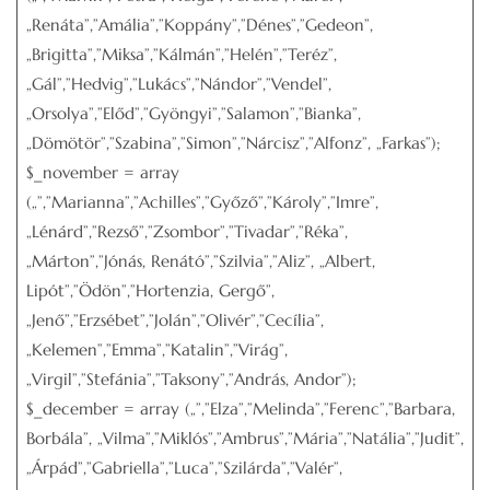
„Renáta”,”Amália”,”Koppány”,”Dénes”,”Gedeon”,
„Brigitta”,”Miksa”,”Kálmán”,”Helén”,”Teréz”,
„Gál”,”Hedvig”,”Lukács”,”Nándor”,”Vendel”,
„Orsolya”,”Előd”,”Gyöngyi”,”Salamon”,”Bianka”,
„Dömötör”,”Szabina”,”Simon”,”Nárcisz”,”Alfonz”, „Farkas”);
$_november = array
(„”,”Marianna”,”Achilles”,”Győző”,”Károly”,”Imre”,
„Lénárd”,”Rezső”,”Zsombor”,”Tivadar”,”Réka”,
„Márton”,”Jónás, Renátó”,”Szilvia”,”Aliz”, „Albert,
Lipót”,”Ödön”,”Hortenzia, Gergő”,
„Jenő”,”Erzsébet”,”Jolán”,”Olivér”,”Cecília”,
„Kelemen”,”Emma”,”Katalin”,”Virág”,
„Virgil”,”Stefánia”,”Taksony”,”András, Andor”);
$_december = array („”,”Elza”,”Melinda”,”Ferenc”,”Barbara,
Borbála”, „Vilma”,”Miklós”,”Ambrus”,”Mária”,”Natália”,”Judit”,
„Árpád”,”Gabriella”,”Luca”,”Szilárda”,”Valér”,