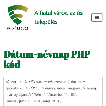
A fiatal város, az ősi
Skip
to
település
content
Dátum-névnap PHP
kód
<?php
# aktuális dátum lekérdezése
$_datum =
getdate();
# TÖMB: hónapok nevei magyarul
$_honap
= array („január”,”február”,”március”,”április”,
„május”,”június”,”július”,”augusztus”,