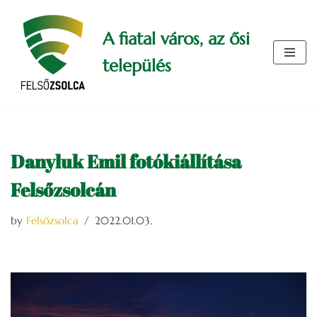
A fiatal város, az ősi
Skip
to
település
content
Danyluk Emil fotókiállítása
Felsőzsolcán
by
Felsőzsolca
2022.01.03.