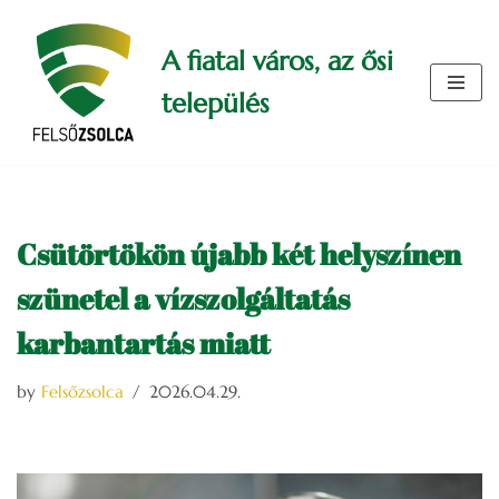
A fiatal város, az ősi
Skip
to
település
content
Csütörtökön újabb két helyszínen
szünetel a vízszolgáltatás
karbantartás miatt
by
Felsőzsolca
2026.04.29.