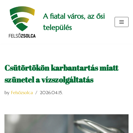
A fiatal város, az ősi
Skip
to
település
content
Csütörtökön karbantartás miatt
szünetel a vízszolgáltatás
by
Felsőzsolca
2026.04.15.