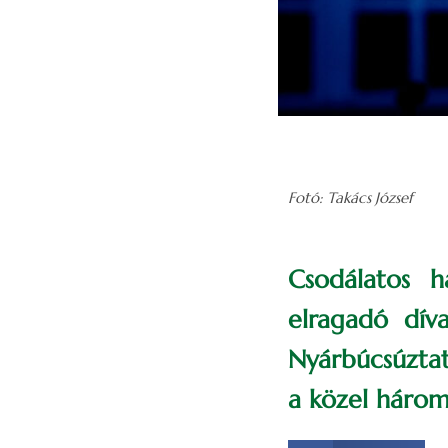
Fotó: Takács József
Csodálatos h
elragadó dív
Nyárbúcsúztat
a közel hároms