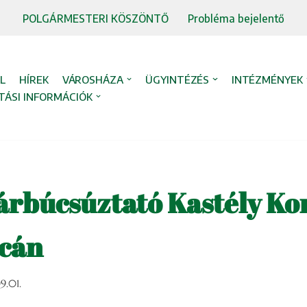
POLGÁRMESTERI KÖSZÖNTŐ
Probléma bejelentő
L
HÍREK
VÁROSHÁZA
ÜGYINTÉZÉS
INTÉZMÉNYEK
TÁSI INFORMÁCIÓK
árbúcsúztató Kastély Ko
lcán
9.01.