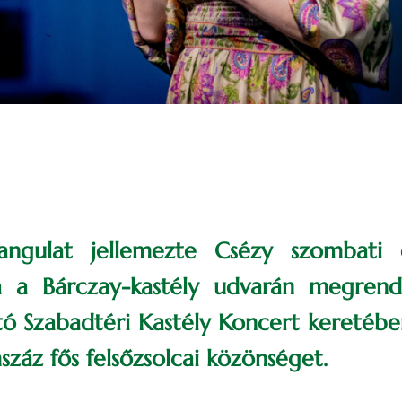
angulat jellemezte Csézy szombati 
a a Bárczay-kastély udvarán megrend
ó Szabadtéri Kastély Koncert keretében
záz fős felsőzsolcai közönséget.