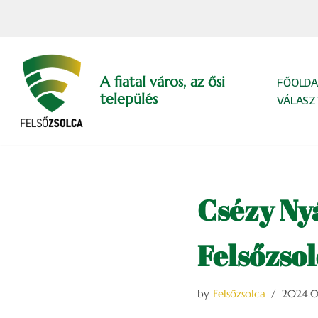
Skip
to
content
A fiatal város, az ősi
FŐOLDA
település
VÁLASZ
Csézy Ny
Felsőzso
by
Felsőzsolca
2024.0