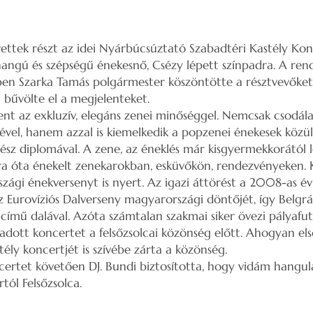
ttek részt az idei Nyárbúcsúztató Szabadtéri Kastély Kon
angú és szépségű énekesnő, Csézy lépett színpadra. A re
n Szarka Tamás polgármester köszöntötte a résztvevőket
 bűvölte el a megjelenteket.
ent az exkluzív, elegáns zenei minőséggel. Nemcsak csodála
ével, hanem azzal is kiemelkedik a popzenei énekesek közü
sz diplomával. A zene, az éneklés már kisgyermekkorától 
ora óta énekelt zenekarokban, esküvőkön, rendezvényeken.
szági énekversenyt is nyert. Az igazi áttörést a 2008-as év
Eurovíziós Dalverseny magyarországi döntőjét, így Belgrá
 című dalával. Azóta számtalan szakmai siker övezi pályafut
dott koncertet a felsőzsolcai közönség előtt. Ahogyan el
tély koncertjét is szívébe zárta a közönség.
ertet követően DJ. Bundi biztosította, hogy vidám hangul
tól Felsőzsolca.