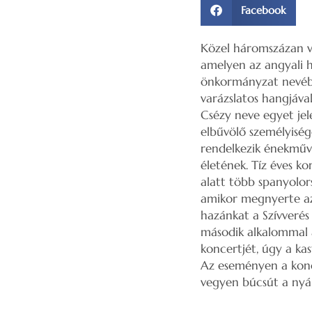
Facebook
Közel háromszázan ve
amelyen az angyali h
önkormányzat nevébe
varázslatos hangjával
Csézy neve egyet jel
elbűvölő személyiség
rendelkezik énekművé
életének. Tíz éves k
alatt több spanyolor
amikor megnyerte az 
hazánkat a Szívverés
második alkalommal a
koncertjét, úgy a kas
Az eseményen a konc
vegyen búcsút a nyár