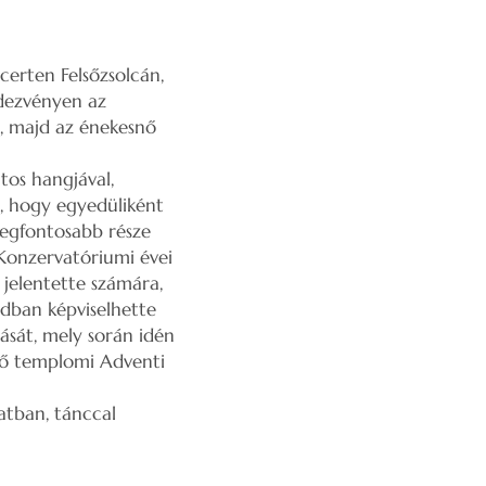
certen Felsőzsolcán,
ndezvényen az
, majd az énekesnő
tos hangjával,
l, hogy egyedüliként
legfontosabb része
 Konzervatóriumi évei
 jelentette számára,
dban képviselhette
ását, mely során idén
ső templomi Adventi
atban, tánccal