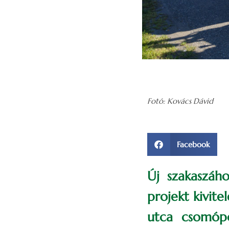
Fotó: Kovács Dávid
Facebook
Új szakaszáho
projekt kivite
utca csomópo