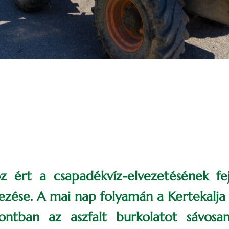
z ért a csapadékvíz-elvezetésének fe
lezése. A mai nap folyamán a Kertekalja 
ntban az aszfalt burkolatot sávosa