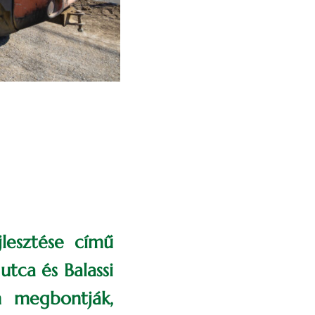
jlesztése című
utca és Balassi
n megbontják,