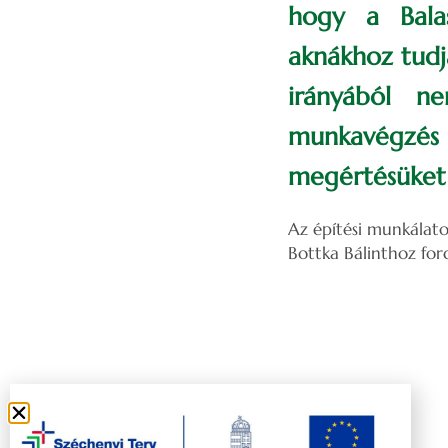
hogy a Bala
aknákhoz tudj
irányából n
munkavégzés i
megértésüket 
Az építési munkálato
Bottka Bálinthoz for