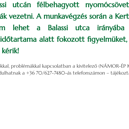
ssi utcán félbehagyott nyomócsöve
ák vezetni. A munkavégzés során a Kerte
em lehet a Balassi utca irányába 
dőtartama alatt fokozott figyelmüket,
kérik!
kkal, problémákkal kapcsolatban a kivitelező (NÁMOR-ÉP Kf
dulhatnak a +36 70/627-7480-ás telefonszámon – tájékoztat