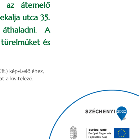
t az átemelő
kalja utca 35.
áthaladni. A
 türelmüket és
t.) képviselőjéhez,
 a kivitelező.