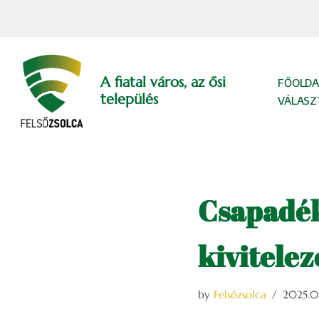
Skip
to
content
A fiatal város, az ősi
FŐOLDA
település
VÁLASZ
Csapadékv
kivitelez
by
Felsőzsolca
2025.08