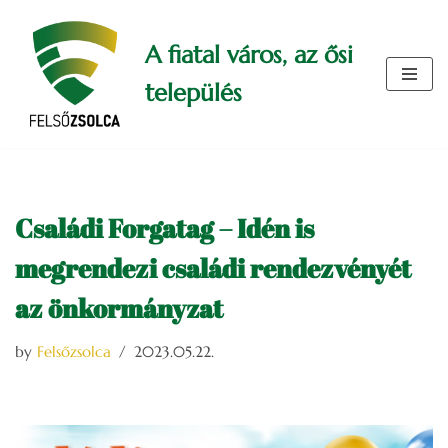
A fiatal város, az ősi
Skip
to
település
content
Családi Forgatag – Idén is
megrendezi családi rendezvényét
az önkormányzat
by
Felsőzsolca
2023.05.22.