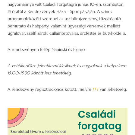
hagyománnyá vált Családi Forgatagra június 10-én, szombaton
15 órától a Rendezvények Háza – Sportpályáján. A színes
programok között szerepel az aszfaltrajzverseny, tűzoltóautó
bemutató és habparty, valamint ügyességi versenyek mellett
ugrálóvár, szelfi sarok, csillámtetoválás, arcfestés és bütykölde is.
A rendezvényen fellép Naninski és Figaro
A vetélkedőkre jelentkezni kicsiknek és nagyoknak a helyszínen
15:00-15:30 között lesz lehetőség.
A rendezvény regisztrációhoz kötött, melyre
ITT
van lehetőség.